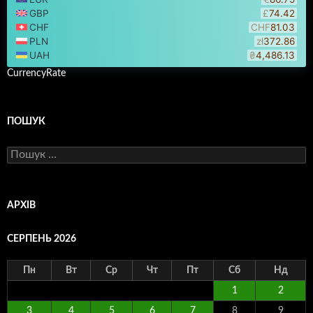
CurrencyRate
ПОШУК
Пошук:
АРХІВ
СЕРПЕНЬ 2026
Пн
Вт
Ср
Чт
Пт
Сб
Нд
1
2
3
4
5
6
7
8
9