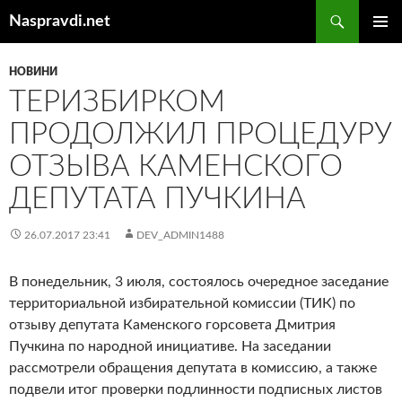
Перейти
Пошук
Naspravdi.net
до
ГОЛОВ
вмісту
МЕНЮ
НОВИНИ
ТЕРИЗБИРКОМ
ПРОДОЛЖИЛ ПРОЦЕДУРУ
ОТЗЫВА КАМЕНСКОГО
ДЕПУТАТА ПУЧКИНА
26.07.2017 23:41
DEV_ADMIN1488
В понедельник, 3 июля, состоялось очередное заседание
территориальной избирательной комиссии (ТИК) по
отзыву депутата Каменского горсовета Дмитрия
Пучкина по народной инициативе. На заседании
рассмотрели обращения депутата в комиссию, а также
подвели итог проверки подлинности подписных листов