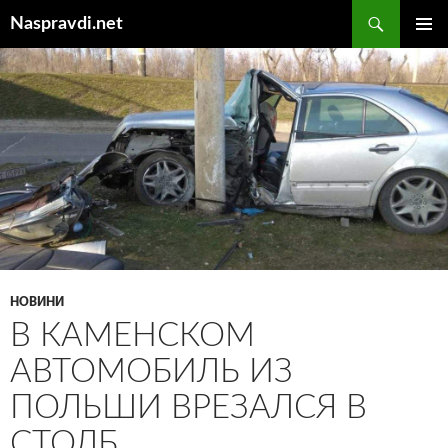
Перейти
Пошук
Naspravdi.net
до
ГОЛОВ
вмісту
МЕНЮ
НОВИНИ
В КАМЕНСКОМ
АВТОМОБИЛЬ ИЗ
ПОЛЬШИ ВРЕЗАЛСЯ В
СТОЛБ