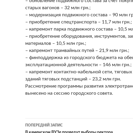
– обновление подвижного состава за счет покуп
старых вагонов – 32 млн грн.;
– модернизация подвижного состава – 90 млн гр
– приобретение спецтранспорта – 11,7 млн грн.;
– капремонт парка подвижного состава – 10,5 мл
– приобретение оборудования, инструментов, за
материалов – 10,5 млн грн.;
– капремонт трамвайных путей – 21,9 млн грн.;
– финподдержка из городского бюджета на обе
эксплуатационной деятельности – 146 млн грн.;
– капремонт контактно-кабельной сети, тяговых
зданий тяговых подстанций – 23,2 млн грн.
Рассмотрение программы развития электротран
вынесено на сессию городского совета.
Навігація
ПОПЕРЕДНІЙ ЗАПИС
В каменском ВУЗе проведут выборы ректора