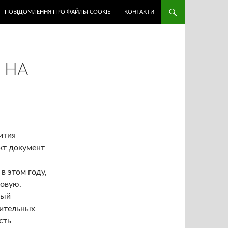
ПОВІДОМЛЕННЯ ПРО ФАЙЛЫ COOKIE
КОНТАКТИ
 НА
ития
кт документ
в этом году,
новую.
рый
чительных
сть