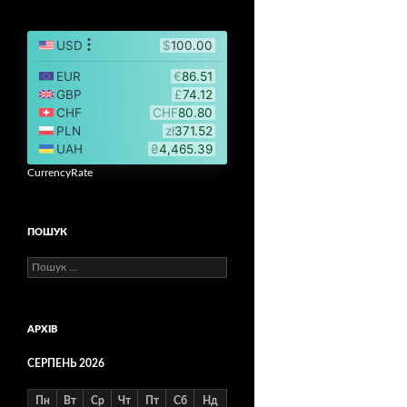
CurrencyRate
ПОШУК
Пошук:
АРХІВ
СЕРПЕНЬ 2026
Пн
Вт
Ср
Чт
Пт
Сб
Нд