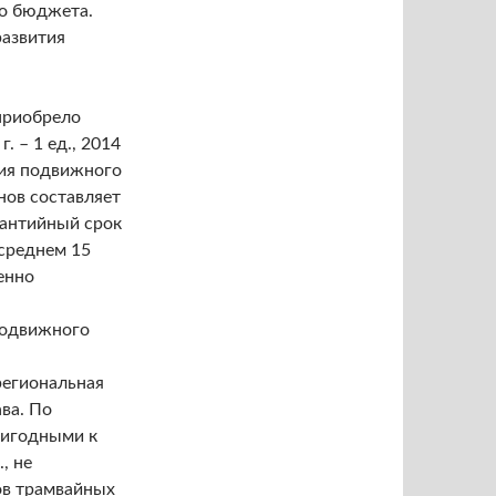
го бюджета.
азвития
приобрело
г. – 1 ед., 2014
ения подвижного
нов составляет
рантийный срок
 среднем 15
енно
подвижного
региональная
ва. По
ригодными к
, не
ов трамвайных