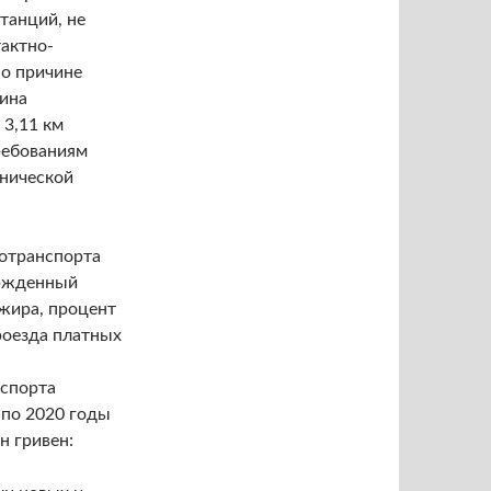
танций, не
актно-
по причине
лина
 3,11 км
ребованиям
хнической
ротранспорта
ержденный
ажира, процент
роезда платных
нспорта
 по 2020 годы
н гривен: