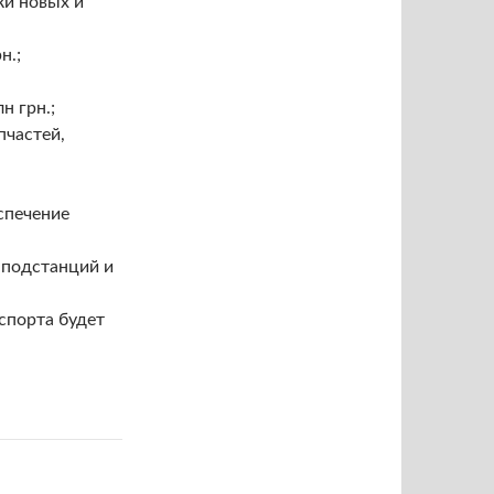
ки новых и
н.;
н грн.;
пчастей,
спечение
 подстанций и
спорта будет