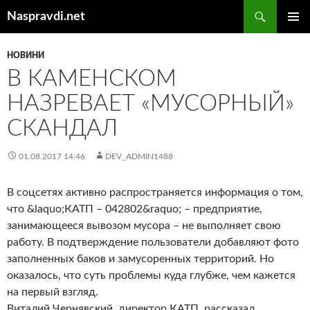
Перейти
Пошук
Naspravdi.net
до
ГОЛОВ
вмісту
МЕНЮ
НОВИНИ
В КАМЕНСКОМ
НАЗРЕВАЕТ «МУСОРНЫЙ»
СКАНДАЛ
01.08.2017 14:46
DEV_ADMIN1488
В соцсетях активно распространяется информация о том,
что &laquo;КАТП – 042802&raquo; – предприятие,
занимающееся вывозом мусора – не выполняет свою
работу. В подтверждение пользователи добавляют фото
заполненных баков и замусоренных территорий. Но
оказалось, что суть проблемы куда глубже, чем кажется
на первый взгляд.
Виталий Чернявский, директор КАТП, рассказал