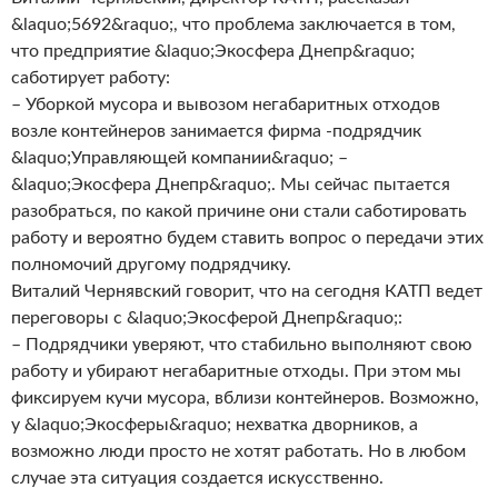
&laquo;5692&raquo;, что проблема заключается в том,
что предприятие &laquo;Экосфера Днепр&raquo;
саботирует работу:
– Уборкой мусора и вывозом негабаритных отходов
возле контейнеров занимается фирма -подрядчик
&laquo;Управляющей компании&raquo; –
&laquo;Экосфера Днепр&raquo;. Мы сейчас пытается
разобраться, по какой причине они стали саботировать
работу и вероятно будем ставить вопрос о передачи этих
полномочий другому подрядчику.
Виталий Чернявский говорит, что на сегодня КАТП ведет
переговоры с &laquo;Экосферой Днепр&raquo;:
– Подрядчики уверяют, что стабильно выполняют свою
работу и убирают негабаритные отходы. При этом мы
фиксируем кучи мусора, вблизи контейнеров. Возможно,
у &laquo;Экосферы&raquo; нехватка дворников, а
возможно люди просто не хотят работать. Но в любом
случае эта ситуация создается искусственно.