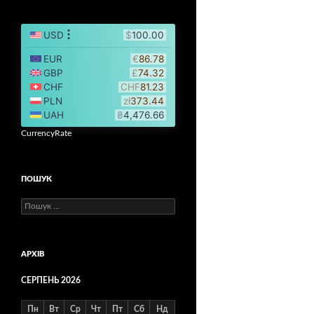
CurrencyRate
ПОШУК
Пошук:
АРХІВ
СЕРПЕНЬ 2026
Пн
Вт
Ср
Чт
Пт
Сб
Нд