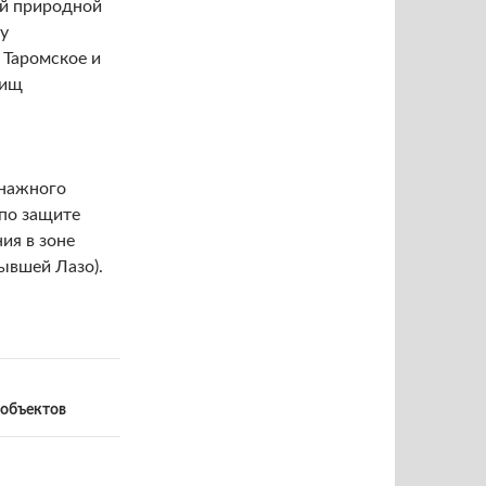
й природной
му
 Таромское и
лищ
енажного
 по защите
ия в зоне
ывшей Лазо).
 объектов