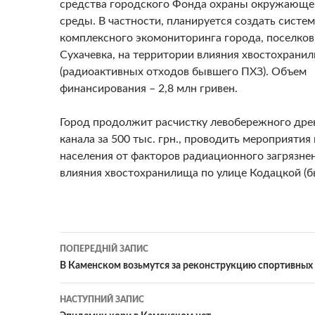
средства городского Фонда охраны окружающе
среды. В частности, планируется создать систе
комплексного экомониторинга города, поселков
Сухачевка, на территории влияния хвостохрани
(радиоактивных отходов бывшего ПХЗ). Объем
финансирования – 2,8 млн гривен.
Город продолжит расчистку левобережного др
канала за 500 тыс. грн., проводить мероприятия
населения от факторов радиационного загрязнен
влияния хвостохранилища по улице Кодацкой (б
Навігація
ПОПЕРЕДНІЙ ЗАПИС
по
В Каменском возьмутся за реконструкцию спортивных
записам
НАСТУПНИЙ ЗАПИС