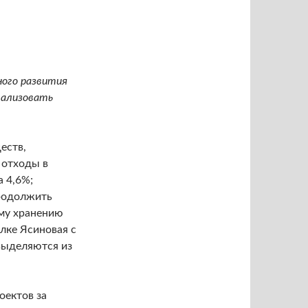
ного развития
еализовать
еств,
 отходы в
 4,6%;
продолжить
ому хранению
лке Ясиновая с
выделяются из
оектов за