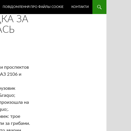
ПОВІДОМЛЕННЯ ПРО ФАЙЛЫ COOKIE
КОНТАКТИ
КА ЗА
АСЬ
ии проспектов
АЗ 2106 и
рузовик
&raquo;
 произошла на
uo;.
век: трое
ли за грибами.
сто аварии