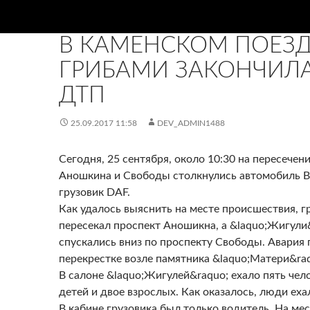
НОВИНИ
В КАМЕНСКОМ ПОЕЗД
ГРИБАМИ ЗАКОНЧИЛ
ДТП
25.09.2017 11:58
DEV_ADMIN1488
Сегодня, 25 сентября, около 10:30 на пересечен
Аношкина и Свободы столкнулись автомобиль В
грузовик DAF.
Как удалось выяснить на месте происшествия, г
пересекал проспект Аношикна, а &laquo;Жигули
спускались вниз по проспекту Свободы. Авария
перекрестке возле памятника &laquo;Матери&raq
В салоне &laquo;Жигулей&raquo; ехало пять чело
детей и двое взрослых. Как оказалось, люди еха
В кабине грузовика был только водитель. На ме