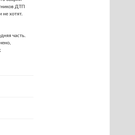
стников ДТП
 не хотят.
дняя часть.
нено,
;