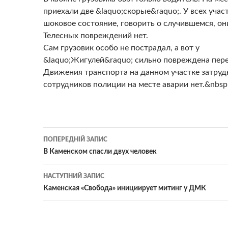
приехали две &laquo;скорые&raquo;. У всех уча
шоковое состояние, говорить о случившемся, они
Телесных повреждений нет.
Сам грузовик особо не пострадал, а вот у
&laquo;Жигулей&raquo; сильно повреждена пере
Движения транспорта на данном участке затруд
сотрудников полиции на месте аварии нет.&nbsp
Навігація
ПОПЕРЕДНІЙ ЗАПИС
по
В Каменском спасли двух человек
записам
НАСТУПНИЙ ЗАПИС
Каменская «Свобода» инициирует митинг у ДМК