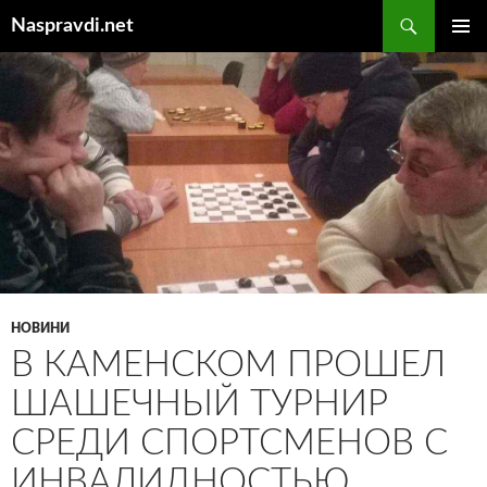
Перейти
Пошук
Naspravdi.net
до
ГОЛОВ
вмісту
МЕНЮ
НОВИНИ
В КАМЕНСКОМ ПРОШЕЛ
ШАШЕЧНЫЙ ТУРНИР
СРЕДИ СПОРТСМЕНОВ С
ИНВАЛИДНОСТЬЮ