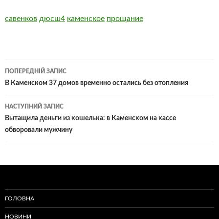
савенков
дюсш4
каменское
прощание
Навігація
ПОПЕРЕДНІЙ ЗАПИС
по
В Каменском 37 домов временно остались без отопления
записам
НАСТУПНИЙ ЗАПИС
Вытащила деньги из кошелька: в Каменском на кассе
обворовали мужчину
ГОЛОВНА
НОВИНИ