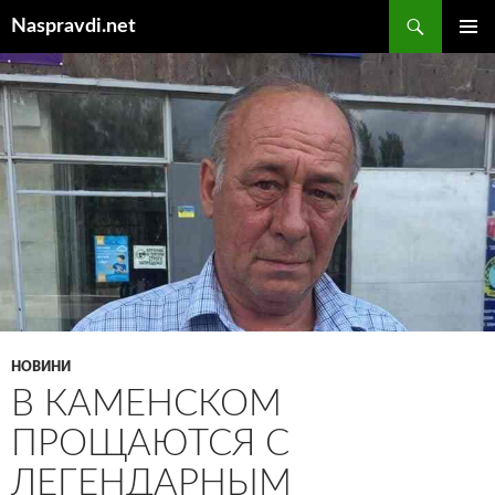
Перейти
Пошук
Naspravdi.net
до
ГОЛОВ
вмісту
МЕНЮ
НОВИНИ
В КАМЕНСКОМ
ПРОЩАЮТСЯ С
ЛЕГЕНДАРНЫМ