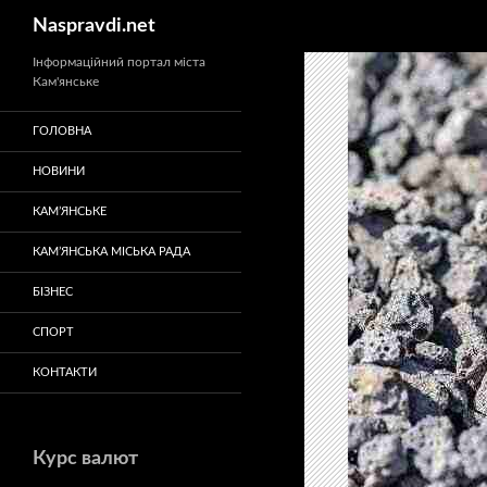
Пошук
Naspravdi.net
Перейти
Інформаційний портал міста
Кам'янське
до
вмісту
ГОЛОВНА
НОВИНИ
КАМ’ЯНСЬКЕ
КАМ’ЯНСЬКА МІСЬКА РАДА
БІЗНЕС
СПОРТ
КОНТАКТИ
Курс валют