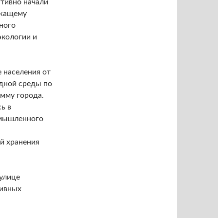
тивно начали
ежащему
ного
экологии и
 населения от
дной среды по
мму города.
ь в
омышленного
й хранения
улице
тивных