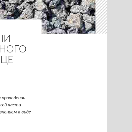
ЛИ
НОГО
ИЦЕ
 проведении
жей части
знением в виде