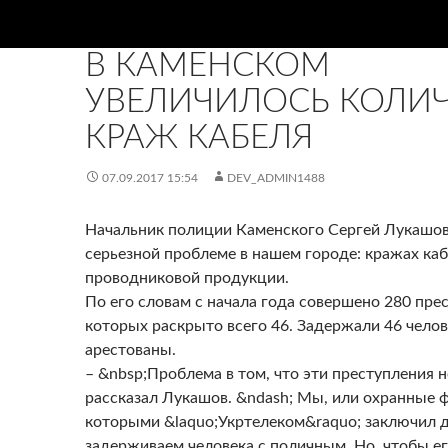
НОВИНИ
В КАМЕНСКОМ
УВЕЛИЧИЛОСЬ КОЛИ
КРАЖ КАБЕЛЯ
07.09.2017 15:54
DEV_ADMIN1488
Начальник полиции Каменского Сергей Лукашов
серьезной проблеме в нашем городе: кражах ка
проводниковой продукции.
По его словам с начала года совершено 280 прес
которых раскрыто всего 46. Задержали 46 челов
арестованы.
– &nbsp;Проблема в том, что эти преступления н
рассказал Лукашов. &ndash; Мы, или охранные 
которыми &laquo;Укртелеком&raquo; заключил д
задерживаем человека с поличным. Но, чтобы ег