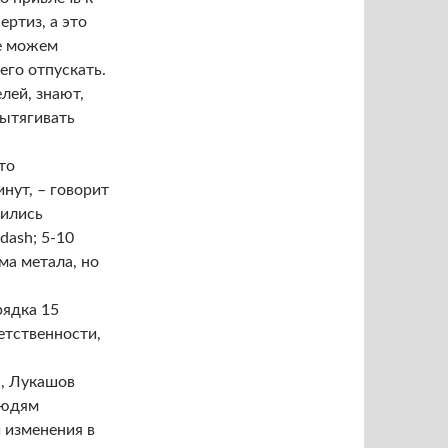
ертиз, а это
не можем
его отпускать.
лей, знают,
вытягивать
то
нут, – говорит
чились
dash; 5-10
ма метала, но
рядка 15
етственности,
а, Лукашов
людям
 изменения в