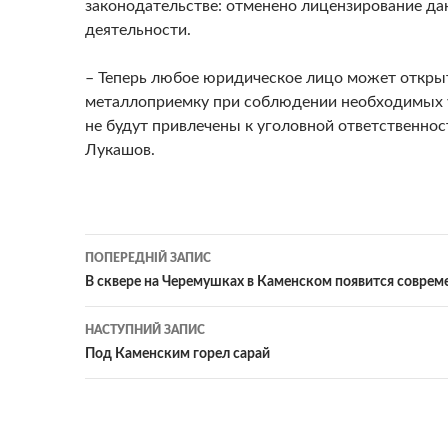
законодательстве: отменено лицензирование да
деятельности.
– Теперь любое юридическое лицо может откры
металлоприемку при соблюдении необходимых у
не будут привлечены к уголовной ответственност
Лукашов.
Навігація
ПОПЕРЕДНІЙ ЗАПИС
по
В сквере на Черемушках в Каменском появится совре
записам
НАСТУПНИЙ ЗАПИС
Под Каменским горел сарай