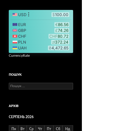
CurrencyRate
ПОШУК
Пошук:
АРХІВ
СЕРПЕНЬ 2026
Пн
Вт
Ср
Чт
Пт
Сб
Нд