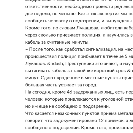
ответственности, необходимо провести ряд эксп
две недели, не меньше. Без этих экспертиз мы 
сообщить человеку о подозрении, и вынуждены 
Кроме того, по словам Лукашова, любители кабе
через сколько приезжает полиция, и научились 
кабель за считанные минуты.
– После того, как сработал сигнализация, на мес
происшествия полиция прибывает в течение 5 ми
Лукашов. &ndash; Преступники это знают, и нау
вытягивать кабель за такой же короткий срок &n
минут. Сдают краденное в местные пункты прие
большая часть уезжает за город.
На сегодня, кроме 46 задержанных лиц, есть по
человек, которые привлекаются к уголовной отв
но им еще не сообщено о подозрении.
Что касается незаконных пунктов приема метал
говорит, что задокументировано 12 приемок, а 
сообщено о подозрении. Кроме того, произошли