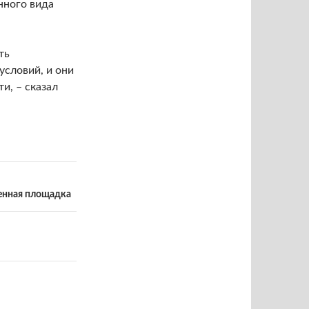
нного вида
ть
словий, и они
и, – сказал
менная площадка