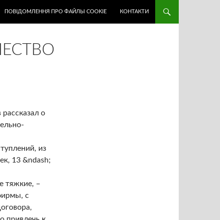
ПОВІДОМЛЕННЯ ПРО ФАЙЛЫ COOKIE
КОНТАКТИ
ЧЕСТВО
 рассказал о
бельно-
туплений, из
ек, 13 &ndash;
е тяжкие, –
фирмы, с
оговора,
о привлечь к