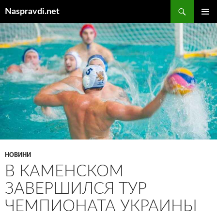
Перейти
Пошук
Naspravdi.net
до
ГОЛОВ
вмісту
МЕНЮ
НОВИНИ
В КАМЕНСКОМ
ЗАВЕРШИЛСЯ ТУР
ЧЕМПИОНАТА УКРАИНЫ