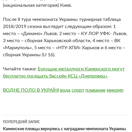
(национальная категория) Киев.
После II тура чемпионата Украины турнирная таблица
2018/2019 сезона выглядит следующим образом: 1
место – «Динамо» Львов, 2 место – КУ ЛОР УФК- Львов,
3 место – сборная Харьковской области, 4 место – ВК
«Мариуполь», 5 место – «НТУ-ХПИ» Харьков и 6 место –
сборная Украины (U 16).
Читайте также:
Будущие металлурги Каменского могут
бесплатно посещать бассейн КСЦ «Днепровец»
.
ВОДНЕ ПОЛО В УКРАЇНІ
вода
спорт
плавание
микомп
Навігація
ПОПЕРЕДНІЙ ЗАПИС
по
Каменские пловцы вернулись с наградами чемпионата Украины