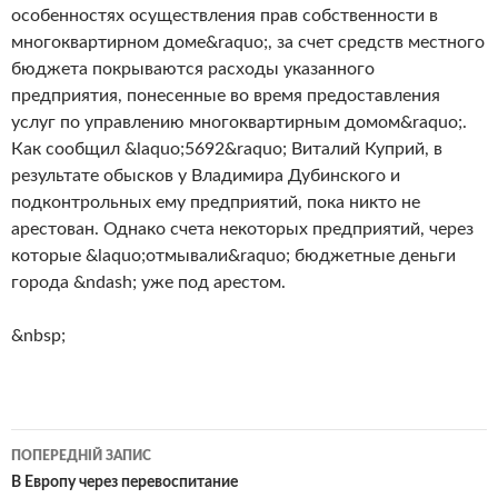
особенностях осуществления прав собственности в
многоквартирном доме&raquo;, за счет средств местного
бюджета покрываются расходы указанного
предприятия, понесенные во время предоставления
услуг по управлению многоквартирным домом&raquo;.
Как сообщил &laquo;5692&raquo; Виталий Куприй, в
результате обысков у Владимира Дубинского и
подконтрольных ему предприятий, пока никто не
арестован. Однако счета некоторых предприятий, через
которые &laquo;отмывали&raquo; бюджетные деньги
города &ndash; уже под арестом.
&nbsp;
Навігація
ПОПЕРЕДНІЙ ЗАПИС
по
В Европу через перевоспитание