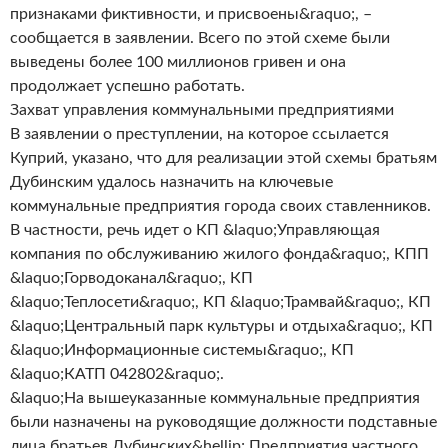
признаками фиктивности, и присвоены&raquo;, –
сообщается в заявлении. Всего по этой схеме были
выведены более 100 миллионов гривен и она
продолжает успешно работать.
Захват управления коммунальными предприятиями
В заявлении о преступлении, на которое ссылается
Куприй, указано, что для реализации этой схемы братьям
Дубинским удалось назначить на ключевые
коммунальные предприятия города своих ставленников.
В частности, речь идет о КП &laquo;Управляющая
компания по обслуживанию жилого фонда&raquo;, КПП
&laquo;Горводоканал&raquo;, КП
&laquo;Теплосети&raquo;, КП &laquo;Трамвай&raquo;, КП
&laquo;Центральный парк культуры и отдыха&raquo;, КП
&laquo;Информационные системы&raquo;, КП
&laquo;КАТП 042802&raquo;.
&laquo;На вышеуказанные коммунальные предприятия
были назначены на руководящие должности подставные
лица братьев Дубинских&hellip; Предприятия частного