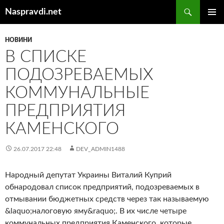
Перейти
Пошук
Naspravdi.net
до
ГОЛОВ
вмісту
МЕНЮ
НОВИНИ
В СПИСКЕ
ПОДОЗРЕВАЕМЫХ
КОММУНАЛЬНЫЕ
ПРЕДПРИЯТИЯ
КАМЕНСКОГО
26.07.2017 22:48
DEV_ADMIN1488
Народный депутат Украины Виталий Куприй
обнародовал список предприятий, подозреваемых в
отмывании бюджетных средств через так называемую
&laquo;налоговую яму&raquo;. В их числе четыре
коммунальных предприятия Каменского, которые