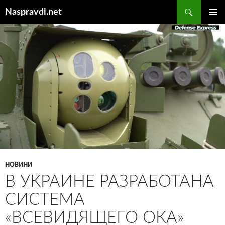
Перейти
Пошук
Naspravdi.net
до
ГОЛОВ
вмісту
МЕНЮ
НОВИНИ
В УКРАИНЕ РАЗРАБОТАНА
СИСТЕМА
«ВСЕВИДЯЩЕГО ОКА»