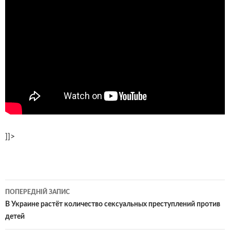
]]>
Навігація
ПОПЕРЕДНІЙ ЗАПИС
по
В Украине растёт количество сексуальных преступлений против
детей
записам