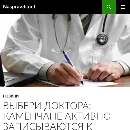
Перейти
Пошук
Naspravdi.net
до
ГОЛОВ
вмісту
МЕНЮ
НОВИНИ
ВЫБЕРИ ДОКТОРА:
КАМЕНЧАНЕ АКТИВНО
ЗАПИСЫВАЮТСЯ К