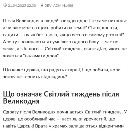
21.04.2025 22:30
DEV_ADMIN1488
Після Великодня в людей завжди одне і те саме питання:
а чи вже можна щось робити на землі? Сіяти, копати,
садити — ну як без цього, якщо весна в самому розпалі?
Але тут починаються сумніви: з одного боку — час не
чекає, а з іншого — Світлий тиждень, святе діло, якось не
хочеться "наламати дров".
Що каже церква, що радять старші, і що робити, коли
земля не терпить відкладань?
Що означає Світлий тиждень після
Великодня
Одразу після Великодня починається Світлий тиждень. У
церкві це особливий час — настільки урочистий, що
навіть Царські Врата у храмах залишаються відкритими