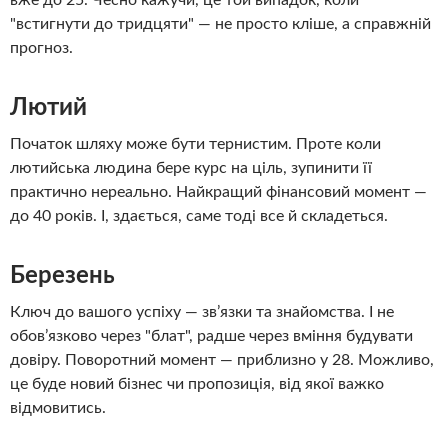
"встигнути до тридцяти" — не просто кліше, а справжній
прогноз.
Лютий
Початок шляху може бути тернистим. Проте коли
лютийська людина бере курс на ціль, зупинити її
практично нереально. Найкращий фінансовий момент —
до 40 років. І, здається, саме тоді все й складеться.
Березень
Ключ до вашого успіху — зв’язки та знайомства. І не
обов’язково через "блат", радше через вміння будувати
довіру. Поворотний момент — приблизно у 28. Можливо,
це буде новий бізнес чи пропозиція, від якої важко
відмовитись.