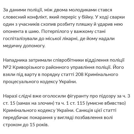
За даними поліції, між двома молодиками стався
словесний конфлікт, який переріс у бійку. У ході сварки
один з учасників схопив розбиту пляшку й ударив нею
опонента в шию. Потерпілого у важкому стані
госпіталізували до міської лікарні, де йому надали
медичну допомогу.
Нападника затримали співробітники відділення поліції
№2 Криворізького районного управління поліції. Його
взяли під варту в порядку статті 208 Кримінального
процесуального кодексу України.
Наразі слідчі вже оголосили фігуранту про підозру за ч. 3
ст. 15 (замах на злочин) та ч. 1 ст. 115 (умисне вбивство)
Кримінального кодексу України. Санкція цієї статті
передбачає покарання у вигляді позбавлення волі
строком до 15 років.