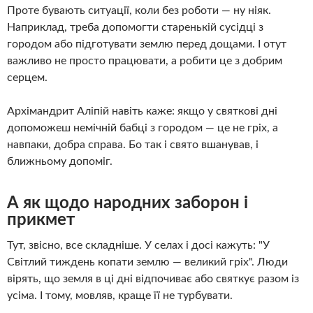
Проте бувають ситуації, коли без роботи — ну ніяк.
Наприклад, треба допомогти старенькій сусідці з
городом або підготувати землю перед дощами. І отут
важливо не просто працювати, а робити це з добрим
серцем.
Архімандрит Аліпій навіть каже: якщо у святкові дні
допоможеш немічній бабці з городом — це не гріх, а
навпаки, добра справа. Бо так і свято вшанував, і
ближньому допоміг.
А як щодо народних заборон і
прикмет
Тут, звісно, все складніше. У селах і досі кажуть: "У
Світлий тиждень копати землю — великий гріх". Люди
вірять, що земля в ці дні відпочиває або святкує разом із
усіма. І тому, мовляв, краще її не турбувати.