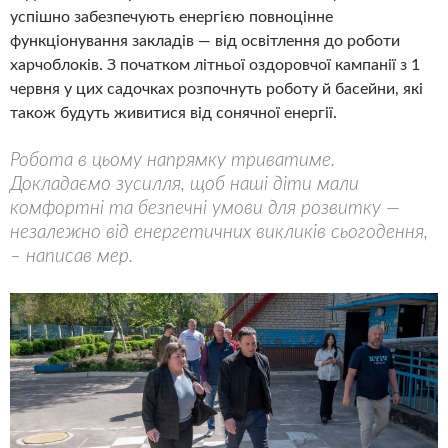
успішно забезпечують енергією повноцінне
функціонування закладів — від освітлення до роботи
харчоблоків. З початком літньої оздоровчої кампанії з 1
червня у цих садочках розпочнуть роботу й басейни, які
також будуть живитися від сонячної енергії.
Робота в цьому напрямку триватиме.
Докладаємо зусилля, щоб наші діти мали
комфортні та безпечні умови для розвитку —
незалежно від енергетичних викликів сьогодення,
– написав мер.