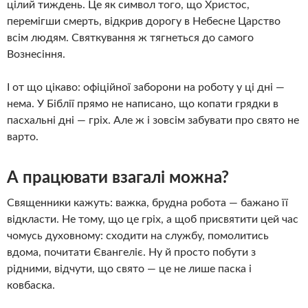
цілий тиждень. Це як символ того, що Христос,
перемігши смерть, відкрив дорогу в Небесне Царство
всім людям. Святкування ж тягнеться до самого
Вознесіння.
І от що цікаво: офіційної заборони на роботу у ці дні —
нема. У Біблії прямо не написано, що копати грядки в
пасхальні дні — гріх. Але ж і зовсім забувати про свято не
варто.
А працювати взагалі можна?
Священники кажуть: важка, брудна робота — бажано її
відкласти. Не тому, що це гріх, а щоб присвятити цей час
чомусь духовному: сходити на службу, помолитись
вдома, почитати Євангеліє. Ну й просто побути з
рідними, відчути, що свято — це не лише паска і
ковбаска.