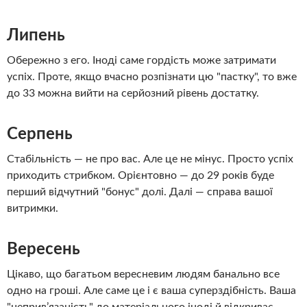
Липень
Обережно з его. Іноді саме гордість може затримати
успіх. Проте, якщо вчасно розпізнати цю "пастку", то вже
до 33 можна вийти на серйозний рівень достатку.
Серпень
Стабільність — не про вас. Але це не мінус. Просто успіх
приходить стрибком. Орієнтовно — до 29 років буде
перший відчутний "бонус" долі. Далі — справа вашої
витримки.
Вересень
Цікаво, що багатьом вересневим людям банально все
одно на гроші. Але саме це і є ваша суперздібність. Ваша
"неприв’язаність" до матеріального іноді й відкриває