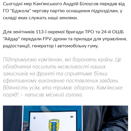
Сьогодні мер Кам'янського Андрій Білоусов передав від
ГО "Бджола" чергову партію оснащення підрозділам, у
складі яких служать наші земляки.
Для зенітників 113-ї окремої бригади ТРО та 24-й ОШБ
"Айдар" передали FPV-дрони та прилади для управління,
радіостанції, генератор і автомобільну гуму.
Підтримуємо кам’янчан, які боронять країну. Це
обладнання посилить можливості наших
захисників на фронті та сприятиме більш
ефективному виконанню поставлених завдань.
Вдячність усім, хто тримає оборону. Кам’янське
поряд! – написав міський голова.