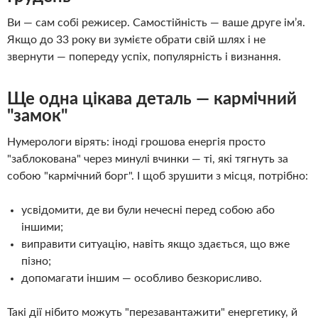
Ви — сам собі режисер. Самостійність — ваше друге ім’я.
Якщо до 33 року ви зумієте обрати свій шлях і не
звернути — попереду успіх, популярність і визнання.
Ще одна цікава деталь — кармічний
"замок"
Нумерологи вірять: іноді грошова енергія просто
"заблокована" через минулі вчинки — ті, які тягнуть за
собою "кармічний борг". І щоб зрушити з місця, потрібно:
усвідомити, де ви були нечесні перед собою або
іншими;
виправити ситуацію, навіть якщо здається, що вже
пізно;
допомагати іншим — особливо безкорисливо.
Такі дії нібито можуть "перезавантажити" енергетику, й