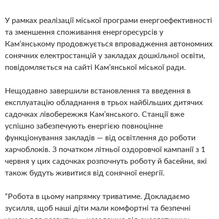
У рамках реалізації міської програми енергоефективності
та зменшення споживання енергоресурсів у
Камʼянському продовжується впровадження автономних
сонячних електростанцій у закладах дошкільної освіти,
повідомляється на сайті Камʼянської міської ради.
Нещодавно завершили встановлення та введення в
експлуатацію обладнання в трьох найбільших дитячих
садочках лівобережжя Кам’янського. Станції вже
успішно забезпечують енергією повноцінне
функціонування закладів — від освітлення до роботи
харчоблоків. З початком літньої оздоровчої кампанії з 1
червня у цих садочках розпочнуть роботу й басейни, які
також будуть живитися від сонячної енергії.
“Робота в цьому напрямку триватиме. Докладаємо
зусилля, щоб наші діти мали комфортні та безпечні