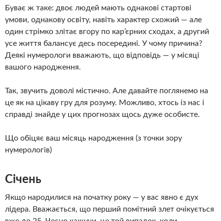
Буває ж таке: двоє людей мають однакові стартові
умови, однакову освіту, навіть характер схожий — але
один стрімко злітає вгору по кар’єрних сходах, а другий
усе життя балансує десь посередині. У чому причина?
Деякі нумерологи вважають, що відповідь — у місяці
вашого народження.
Так, звучить доволі містично. Але давайте поглянемо на
це як на цікаву гру для розуму. Можливо, хтось із нас і
справді знайде у цих прогнозах щось дуже особисте.
Що обіцяє ваш місяць народження (з точки зору
нумерологів)
Січень
Якщо народилися на початку року — у вас явно є дух
лідера. Вважається, що перший помітний злет очікується
вже до 25. Чесно кажучи, це той випадок, коли