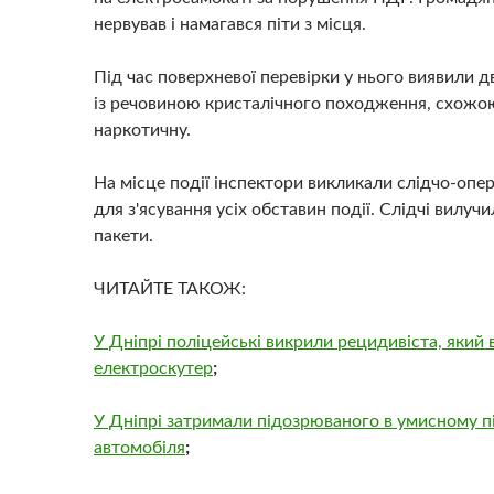
нервував і намагався піти з місця.
Під час поверхневої перевірки у нього виявили д
із речовиною кристалічного походження, схожо
наркотичну.
На місце події інспектори викликали слідчо-опе
для з'ясування усіх обставин події. Слідчі вилучи
пакети.
ЧИТАЙТЕ ТАКОЖ:
У Дніпрі поліцейські викрили рецидивіста, який 
електроскутер
;
У Дніпрі затримали підозрюваного в умисному п
автомобіля
;