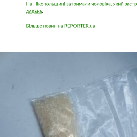
На Нікопольщині затримали чоловіка, який заст
дядька
.
Більше новин на REPORTER.ua