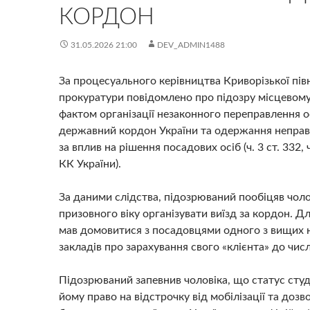
КОРДОН
31.05.2026 21:00
DEV_ADMIN1488
За процесуального керівництва Криворізької пів
прокуратури повідомлено про підозру місцевом
фактом організації незаконного переправлення о
державний кордон України та одержання неправ
за вплив на рішення посадових осіб (ч. 3 ст. 332, ч
КК України).
За даними слідства, підозрюваний пообіцяв чоло
призовного віку організувати виїзд за кордон. Дл
мав домовитися з посадовцями одного з вищих 
закладів про зарахування свого «клієнта» до числ
Підозрюваний запевнив чоловіка, що статус сту
йому право на відстрочку від мобілізації та дозв