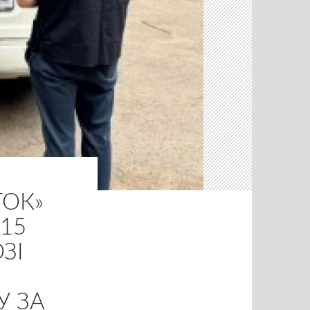
ТОК»
15
ЗІ
У ЗА