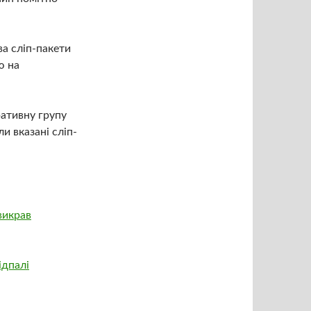
ва сліп-пакети
ю на
ративну групу
ли вказані сліп-
викрав
ідпалі