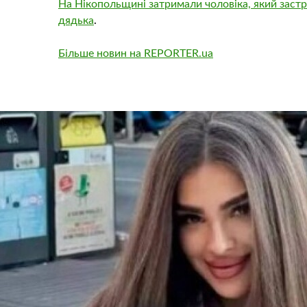
На Нікопольщині затримали чоловіка, який заст
дядька
.
Більше новин на REPORTER.ua