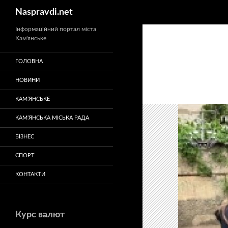
Пошук
Naspravdi.net
Перейти
Інформаційний портал міста
Кам'янське
до
вмісту
ГОЛОВНА
НОВИНИ
КАМ’ЯНСЬКЕ
КАМ’ЯНСЬКА МІСЬКА РАДА
БІЗНЕС
СПОРТ
КОНТАКТИ
Курс валют