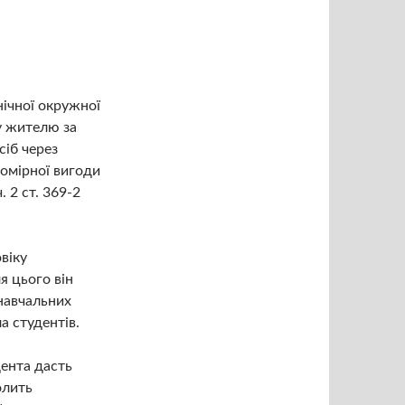
нічної окружної
у жителю за
сіб через
омірної вигоди
. 2 ст. 369-2
віку
я цього він
навчальних
а студентів.
дента дасть
олить