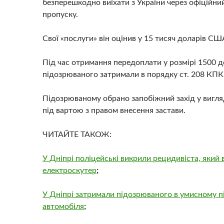
безперешкодно виїхати з України через офіційни
пропуску.
Свої «послуги» він оцінив у 15 тисяч доларів СШ
Під час отримання передоплати у розмірі 1500 
підозрюваного затримали в порядку ст. 208 КПК 
Підозрюваному обрано запобіжний захід у вигля
під вартою з правом внесення застави.
ЧИТАЙТЕ ТАКОЖ:
У Дніпрі поліцейські викрили рецидивіста, який 
електроскутер
;
У Дніпрі затримали підозрюваного в умисному п
автомобіля
;