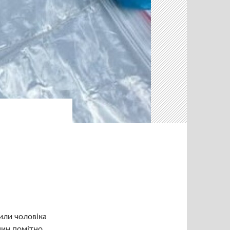
или чоловіка
нин помітно