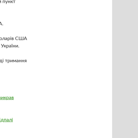
й пункт
А.
доларів США
України.
ді тримання
викрав
ідпалі