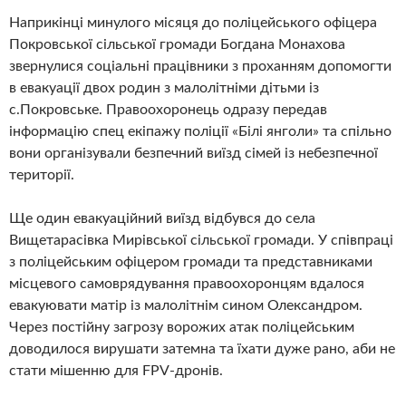
Наприкінці минулого місяця до поліцейського офіцера
Покровської сільської громади Богдана Монахова
звернулися соціальні працівники з проханням допомогти
в евакуації двох родин з малолітніми дітьми із
с.Покровське. Правоохоронець одразу передав
інформацію спец екіпажу поліції «Білі янголи» та спільно
вони організували безпечний виїзд сімей із небезпечної
території.
Ще один евакуаційний виїзд відбувся до села
Вищетарасівка Мирівської сільської громади. У співпраці
з поліцейським офіцером громади та представниками
місцевого самоврядування правоохоронцям вдалося
евакуювати матір із малолітнім сином Олександром.
Через постійну загрозу ворожих атак поліцейським
доводилося вирушати затемна та їхати дуже рано, аби не
стати мішенню для FPV-дронів.