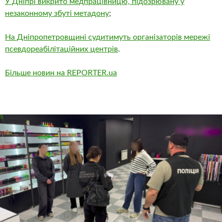
У Дніпрі викрито медпрацівницю, підозрювану у
незаконному збуті метадону
;
На Дніпропетровщині судитимуть організаторів мережі
псевдореабілітаційних центрів
.
Більше новин на REPORTER.ua