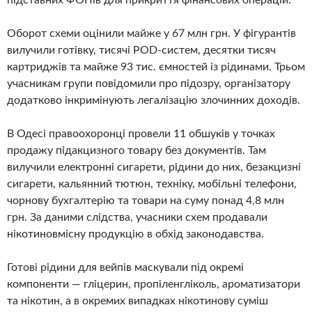
Оборот схеми оцінили майже у 67 млн грн. У фігурантів
вилучили готівку, тисячі POD-систем, десятки тисяч
картриджів та майже 93 тис. ємностей із рідинами. Трьом
учасникам групи повідомили про підозру, організатору
додатково інкримінують легалізацію злочинних доходів.
В Одесі правоохоронці провели 11 обшуків у точках
продажу підакцизного товару без документів. Там
вилучили електронні сигарети, рідини до них, безакцизні
сигарети, кальянний тютюн, техніку, мобільні телефони,
чорнову бухгалтерію та товари на суму понад 4,8 млн
грн. За даними слідства, учасники схем продавали
нікотиновмісну продукцію в обхід законодавства.
Готові рідини для вейпів маскували під окремі
компоненти — гліцерин, пропіленгліколь, ароматизатори
та нікотин, а в окремих випадках нікотинову суміш