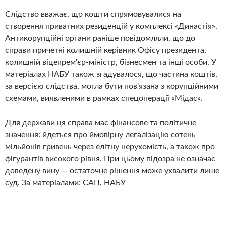
Слідство вважає, що кошти спрямовувалися на
створення приватних резиденцій у комплексі «Династія».
Антикорупційні органи раніше повідомляли, що до
справи причетні колишній керівник Офісу президента,
колишній віцепрем'єр-міністр, бізнесмен та інші особи. У
матеріалах НАБУ також згадувалося, що частина коштів,
за версією слідства, могла бути пов'язана з корупційними
схемами, виявленими в рамках спецоперації «Мідас».
Для держави ця справа має фінансове та політичне
значення: йдеться про ймовірну легалізацію сотень
мільйонів гривень через елітну нерухомість, а також про
фігурантів високого рівня. При цьому підозра не означає
доведену вину — остаточне рішення може ухвалити лише
суд. За матеріалами: САП, НАБУ