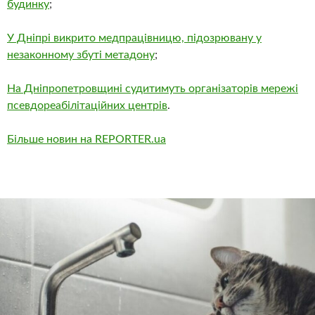
будинку
;
У Дніпрі викрито медпрацівницю, підозрювану у
незаконному збуті метадону
;
На Дніпропетровщині судитимуть організаторів мережі
псевдореабілітаційних центрів
.
Більше новин на REPORTER.ua