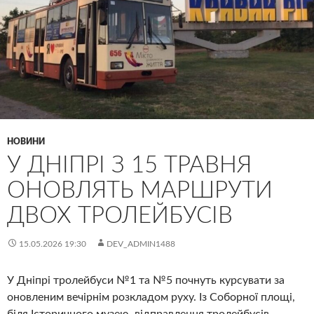
НОВИНИ
У ДНІПРІ З 15 ТРАВНЯ
ОНОВЛЯТЬ МАРШРУТИ
ДВОХ ТРОЛЕЙБУСІВ
15.05.2026 19:30
DEV_ADMIN1488
У Дніпрі тролейбуси №1 та №5 почнуть курсувати за
оновленим вечірнім розкладом руху. Із Соборної площі,
біля Історичного музею, відправлення тролейбусів