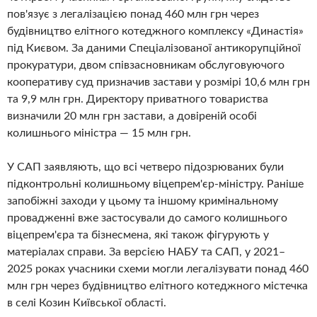
пов'язує з легалізацією понад 460 млн грн через
будівництво елітного котеджного комплексу «Династія»
під Києвом. За даними Спеціалізованої антикорупційної
прокуратури, двом співзасновникам обслуговуючого
кооперативу суд призначив застави у розмірі 10,6 млн грн
та 9,9 млн грн. Директору приватного товариства
визначили 20 млн грн застави, а довіреній особі
колишнього міністра — 15 млн грн.
У САП заявляють, що всі четверо підозрюваних були
підконтрольні колишньому віцепрем'єр-міністру. Раніше
запобіжні заходи у цьому та іншому кримінальному
провадженні вже застосували до самого колишнього
віцепрем'єра та бізнесмена, які також фігурують у
матеріалах справи. За версією НАБУ та САП, у 2021–
2025 роках учасники схеми могли легалізувати понад 460
млн грн через будівництво елітного котеджного містечка
в селі Козин Київської області.