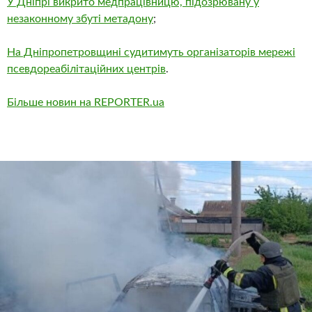
У Дніпрі викрито медпрацівницю, підозрювану у
незаконному збуті метадону
;
На Дніпропетровщині судитимуть організаторів мережі
псевдореабілітаційних центрів
.
Більше новин на REPORTER.ua