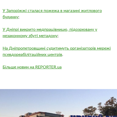
У Запоріжжі сталася пожежа в магазині житлового
будинку
;
У Дніпрі викрито медпрацівницю, підозрювану у
незаконному збуті метадону
;
На Дніпропетровщині судитимуть організаторів мережі
псевдореабілітаційних центрів
.
Більше новин на REPORTER.ua