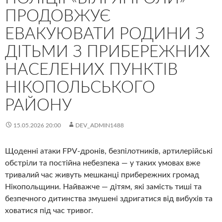
ПРОДОВЖУЄ
ЕВАКУЮВАТИ РОДИНИ З
ДІТЬМИ З ПРИБЕРЕЖНИХ
НАСЕЛЕНИХ ПУНКТІВ
НІКОПОЛЬСЬКОГО
РАЙОНУ
15.05.2026 20:00
DEV_ADMIN1488
Щоденні атаки FPV-дронів, безпілотників, артилерійські
обстріли та постійна небезпека — у таких умовах вже
тривалий час живуть мешканці прибережних громад
Нікопольщини. Найважче — дітям, які замість тиші та
безпечного дитинства змушені здригатися від вибухів та
ховатися під час тривог.