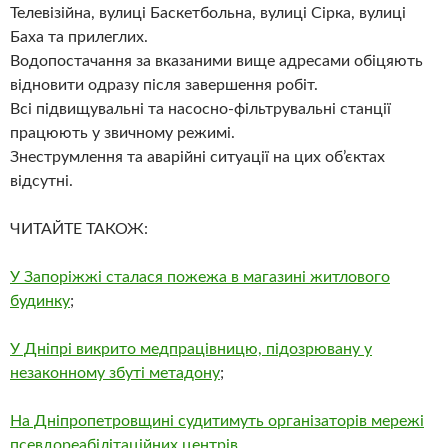
Телевізійна, вулиці Баскетбольна, вулиці Сірка, вулиці
Баха та прилеглих.
Водопостачання за вказаними вище адресами обіцяють
відновити одразу після завершення робіт.
Всі підвищувальні та насосно-фільтрувальні станції
працюють у звичному режимі.
Знеструмлення та аварійні ситуації на цих об’єктах
відсутні.
ЧИТАЙТЕ ТАКОЖ:
У Запоріжжі сталася пожежа в магазині житлового
будинку
;
У Дніпрі викрито медпрацівницю, підозрювану у
незаконному збуті метадону
;
На Дніпропетровщині судитимуть організаторів мережі
псевдореабілітаційних центрів
.