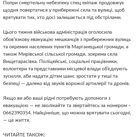
Попри смертельну небезпеку спец екіпаж продовжує
щодня повертатися у прибережні села та вулиці, щоб
врятувати тих, хто досі залишається під обстрілами.
Цього тижня військова адміністрація оголосила
обов’язкову евакуацію мешканців з прибережних вулиць
та окремих населених пунктів Марганецької громади, а
також Мирівської сільської громади, зокрема села
Вищетарасівка. Поліцейські, соціальні працівники,
волонтери та представники місцевої влади об’єднують
зусилля, аби надати дітям шанс зростати у тиші та
безпеці — далеко від звуків ворожої артилерії та дронів.
Якщо ви або ваші рідні потребують допомоги з
евакуацією — не зволікайте та звертайтесь за номером –
0662390354. Найцінніше, що можна врятувати сьогодні,
— це життя.
ЧИТАЙТЕ ТАКОЖ: