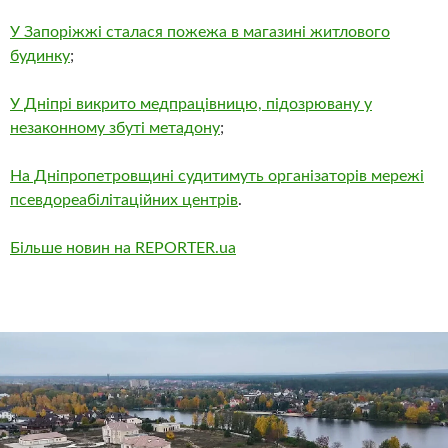
У Запоріжжі сталася пожежа в магазині житлового
будинку
;
У Дніпрі викрито медпрацівницю, підозрювану у
незаконному збуті метадону
;
На Дніпропетровщині судитимуть організаторів мережі
псевдореабілітаційних центрів
.
Більше новин на REPORTER.ua