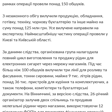
рамках операції провели понад 150 обшуків.
З незаконного обігу вилучили продукцію, обладнання,
готівку, техніку, чорнову бухгалтерію та інше майно на
суму понад 125 млн грн. Усе вилучене направили на
експертизу. Наймасштабнішу частину операції провели у
Києві та Київській області.
За даними слідства, організована група налагодила
повний цикл виготовлення та продажу рідин для
електронних сигарет через мережу магазинів. Під час
більш ніж 100 обшуків вилучили три лінії для розливу та
фасування, тонни сировини, майже 9 тис. літрів рідин,
понад 36 тис. пристроїв для куріння та комплектуючих, а
також телефони, комп'ютери та бухгалтерські
документи. На Вінниччині, за версією слідства, 26-річний
організатор залучив двох спільниць та продавав
нелегальні рідини через магазини, використовуючи 12
підставних ФОПів для прикриття фінансових операцій.