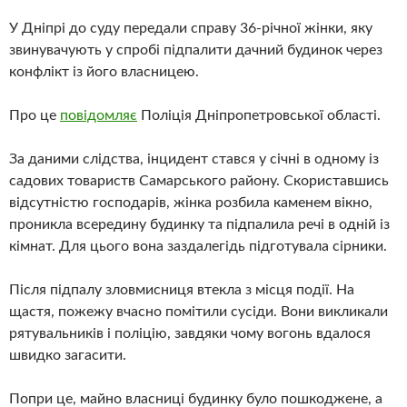
У Дніпрі до суду передали справу 36-річної жінки, яку
звинувачують у спробі підпалити дачний будинок через
конфлікт із його власницею.
Про це
повідомляє
Поліція Дніпропетровської області.
За даними слідства, інцидент стався у січні в одному із
садових товариств Самарського району. Скориставшись
відсутністю господарів, жінка розбила каменем вікно,
проникла всередину будинку та підпалила речі в одній із
кімнат. Для цього вона заздалегідь підготувала сірники.
Після підпалу зловмисниця втекла з місця події. На
щастя, пожежу вчасно помітили сусіди. Вони викликали
рятувальників і поліцію, завдяки чому вогонь вдалося
швидко загасити.
Попри це, майно власниці будинку було пошкоджене, а