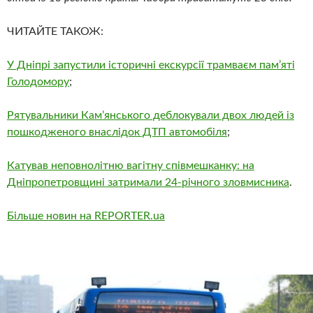
ЧИТАЙТЕ ТАКОЖ:
У Дніпрі запустили історичні екскурсії трамваєм пам’яті
Голодомору
;
Рятувальники Камʼянського деблокували двох людей із
пошкодженого внаслідок ДТП автомобіля
;
Катував неповнолітню вагітну співмешканку: на
Дніпропетровщині затримали 24-річного зловмисника
.
Більше новин на REPORTER.ua