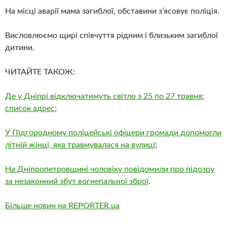
На місці аварії мама загиблої, обставини з’ясовує поліція.
Висловлюємо щирі співчуття рідним і близьким загиблої
дитини.
ЧИТАЙТЕ ТАКОЖ:
Де у Дніпрі відключатимуть світло з 25 по 27 травня:
список адрес
;
У Підгородному поліцейські офіцери громади допомогли
літній жінці, яка травмувалася на вулиці
;
На Дніпропетровщині чоловіку повідомили про підозру
за незаконний збут вогнепальної зброї
.
Більше новин на REPORTER.ua