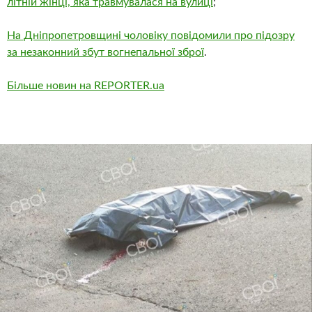
літній жінці, яка травмувалася на вулиці
;
На Дніпропетровщині чоловіку повідомили про підозру
за незаконний збут вогнепальної зброї
.
Більше новин на REPORTER.ua