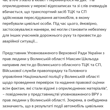
час втечі з'їхало в кювет і перекинулося на дах. "На
оприлюднених у мережі відеозаписах та зі слів очевидців
вбачається, що транспортний засіб ТЦК та СП
здійснював переслідування автомобіля, в якому
перебували цивільні особи. Під час цього, ймовірно,
застосовувалися маневри, які могли становити небезпеку
для інших учасників дорожнього руху та призвести до
аварійної ситуації…
Представник Уповноваженого Верховної Ради України з
прав людини у Волинській області Максим Шкльода
направив листи до Волинського обласного ТЦК та СП,
Військової служби правопорядку та Головного
управління Національної поліції у Волинській області
щодо проведення перевірок та надання правової оцінки
всім фактам, які стали відомі з оприлюднених матеріалів",
– повідомили у представництві уповноваженого ВРУ з
прав людини у Волинській області. Зокрема, в омбудмена
зазначають, що в результаті події автомобіль цивільних