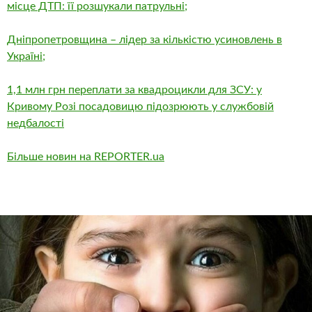
місце ДТП: її розшукали патрульні;
Дніпропетровщина – лідер за кількістю усиновлень в
Україні;
1,1 млн грн переплати за квадроцикли для ЗСУ: у
Кривому Розі посадовицю підозрюють у службовій
недбалості
Більше новин на REPORTER.ua