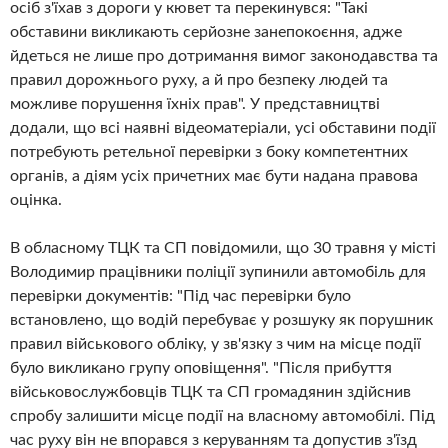
осіб з'їхав з дороги у кювет та перекинувся: "Такі
обставини викликають серйозне занепокоєння, адже
йдеться не лише про дотримання вимог законодавства та
правил дорожнього руху, а й про безпеку людей та
можливе порушення їхніх прав". У представництві
додали, що всі наявні відеоматеріали, усі обставини події
потребують ретельної перевірки з боку компетентних
органів, а діям усіх причетних має бути надана правова
оцінка.
В обласному ТЦК та СП повідомили, що 30 травня у місті
Володимир працівники поліції зупинили автомобіль для
перевірки документів: "Під час перевірки було
встановлено, що водій перебуває у розшуку як порушник
правил військового обліку, у зв'язку з чим на місце події
було викликано групу оповіщення". "Після прибуття
військовослужбовців ТЦК та СП громадянин здійснив
спробу залишити місце події на власному автомобілі. Під
час руху він не впорався з керуванням та допустив з'їзд