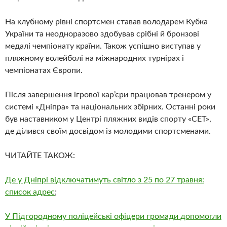
На клубному рівні спортсмен ставав володарем Кубка
України та неодноразово здобував срібні й бронзові
медалі чемпіонату країни. Також успішно виступав у
пляжному волейболі на міжнародних турнірах і
чемпіонатах Європи.
Після завершення ігрової кар’єри працював тренером у
системі «Дніпра» та національних збірних. Останні роки
був наставником у Центрі пляжних видів спорту «СЕТ»,
де ділився своїм досвідом із молодими спортсменами.
ЧИТАЙТЕ ТАКОЖ:
Де у Дніпрі відключатимуть світло з 25 по 27 травня:
список адрес
;
У Підгородному поліцейські офіцери громади допомогли