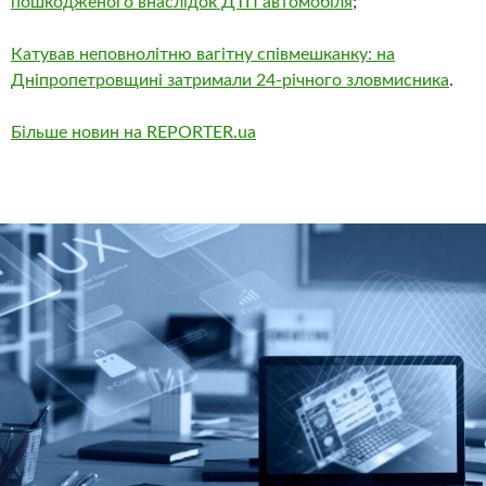
пошкодженого внаслідок ДТП автомобіля
;
Катував неповнолітню вагітну співмешканку: на
Дніпропетровщині затримали 24-річного зловмисника
.
Більше новин на REPORTER.ua