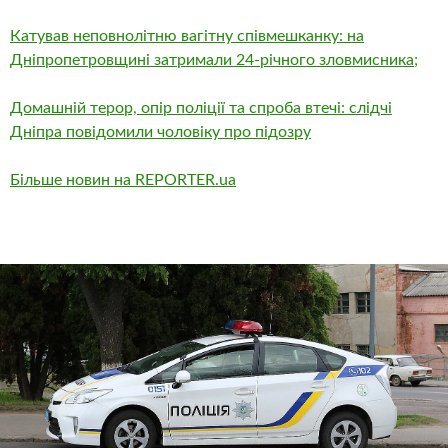
Катував неповнолітню вагітну співмешканку: на
Дніпропетровщині затримали 24-річного зловмисника;
Домашній терор, опір поліції та спроба втечі: слідчі
Дніпра повідомили чоловіку про підозру
Більше новин на REPORTER.ua