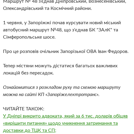
Маршрут № 48 з’єднав Дніпровський, Вознесенівський,
Олександрівський та Космічний райони.
1 червня, у Запоріжжі почав курсувати новий міський
автобусний маршрут №48, що з'єднав БК "ЗАлК" та
Сімферопольське шосе.
Про це розповів очільник Запорізької ОВА Іван Федоров.
Тепер містяни можуть дістатися багатьох важливих
локацій без пересадок.
Ознайомитися з
розкладом
руху та
схемою
маршруту
можна на сайті КП «Запоріжелектротранс».
ЧИТАЙТЕ ТАКОЖ:
У Дніпрі викрито адвоката, який за 6 тис. доларів обіцяв
«вирішити питання» щодо уникнення затримання та
доставки до ТЦК та СП;