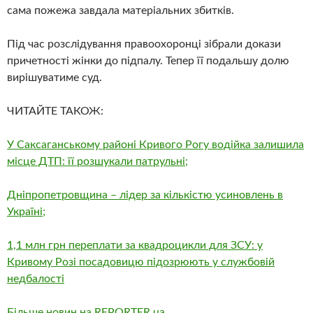
сама пожежа завдала матеріальних збитків.
Під час розслідування правоохоронці зібрали докази
причетності жінки до підпалу. Тепер її подальшу долю
вирішуватиме суд.
ЧИТАЙТЕ ТАКОЖ:
У Саксаганському районі Кривого Рогу водійка залишила
місце ДТП: її розшукали патрульні;
Дніпропетровщина – лідер за кількістю усиновлень в
Україні;
1,1 млн грн переплати за квадроцикли для ЗСУ: у
Кривому Розі посадовицю підозрюють у службовій
недбалості
Більше новин на REPORTER.ua