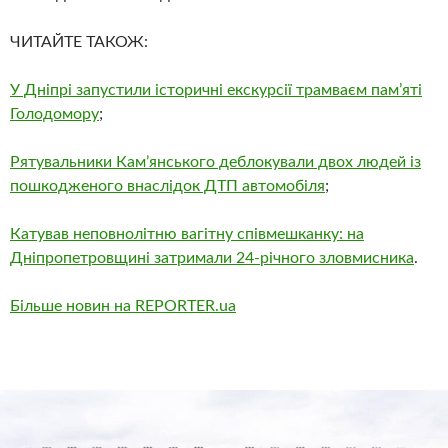
ЧИТАЙТЕ ТАКОЖ:
У Дніпрі запустили історичні екскурсії трамваєм пам’яті
Голодомору
;
Рятувальники Камʼянського деблокували двох людей із
пошкодженого внаслідок ДТП автомобіля
;
Катував неповнолітню вагітну співмешканку: на
Дніпропетровщині затримали 24-річного зловмисника
.
Більше новин на REPORTER.ua