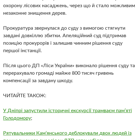
охорону лісових насаджень, через що й стало можливим
незаконне знищення дерев.
Прокуратура звернулася до суду з вимогою стягнути
завдані довкіллю збитки. Апеляційний суд підтримав
позицію прокурорів і залишив чинним рішення суду
першої інстанції.
Після цього ДП «Ліси України» виконало рішення суду та
перерахувало громаді майже 800 тисяч гривень
компенсації за завдану шкоду.
ЧИТАЙТЕ ТАКОЖ:
У Дніпрі запустили історичні екскурсії трамваєм пам’яті
Голодомору
;
Рятувальники Камʼянського деблокували двох людей із