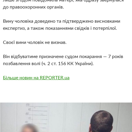
лише згодом повідомила матері, яка одразу звернулася
до правоохоронних органів.
Вину чоловіка доведено та підтверджено висновками
експертиз, а також показаннями свідків і потерпілої.
Своєї вини чоловік не визнав.
Він відбуватиме призначене судом покарання — 7 років
позбавлення волі (ч. 2 ст. 156 КК України).
Більше новин на REPORTER.ua