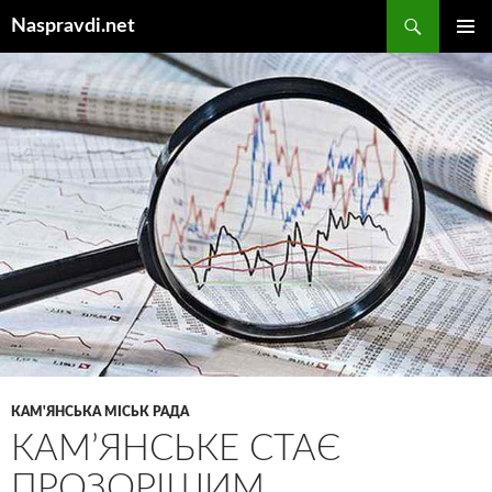
Перейти
Пошук
Naspravdi.net
до
ГОЛОВ
вмісту
МЕНЮ
КАМ'ЯНСЬКА МІСЬК РАДА
КАМ’ЯНСЬКЕ СТАЄ
ПРОЗОРІШИМ