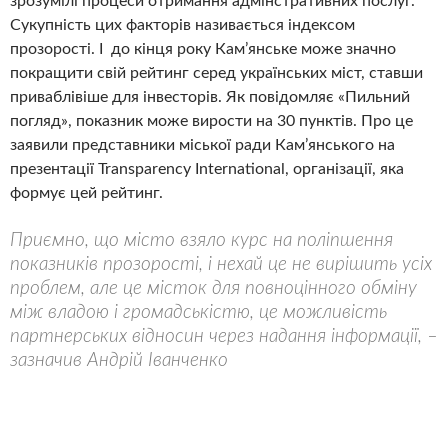
зрозумілі процеси отримання адмінстративних послуг.
Сукупність цих факторів називається індексом
прозорості. І до кінця року Кам’янське може значно
покращити свій рейтинг серед українських міст, ставши
приваблівіше для інвесторів. Як повідомляє «Пильний
погляд», показник може вирости на 30 пунктів. Про це
заявили представники міської ради Кам’янського на
презентації Transparency International, організації, яка
формує цей рейтинг.
Приємно, що місто взяло курс на поліпшення
показників прозорості, і нехай це не вирішить усіх
проблем, але це місток для повноцінного обміну
між владою і громадськістю, це можливість
партнерських відносин через надання інформації, –
зазначив Андрій Іванченко