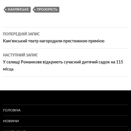
КАМ'ЯНСЬКЕ
ПРОЗОРІСТЬ
Навігація
ПОПЕРЕДНІЙ ЗАПИС
по
Кам’янський театр нагородили престижною премією
записам
НАСТУПНИЙ ЗАПИС
У селищі Романкове відкриють сучасний дитячий садок на 115
місць
ГОЛОВНА
НОВИНИ