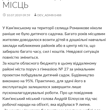
МІСЦЬ
10.07.2019 09:59
DEV_ADMIN1488
У Кам’янському на території селища Романкове ніколи
раніше не було дитячого садочка. Багато років місцевим
жителям доводилося возити дітей в дошкільні навчальні
заклади наближених районів або в центр міста, що
забирало багато часу, сил і коштів. Невдовзі ситуація
повністю зміниться.
За кошти обласного бюджету в цьому віддаленому
районі міста поруч з гімназією № 27 за унікальним
проектом побудували дитячий садок. Будівництво
виконано на 95%. Практично, для здачі його в
експлуатацію залишилося завершити лише
пусконалагоджувальні роботи. Про це повідомив
Кам’янський міський голова Андрій Білоусов під час
робочої наради на об’єкті, яка відбулася 9 липня.