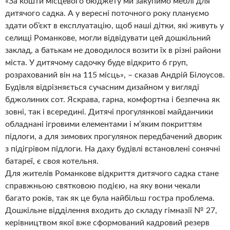
«За кошти місцевого бюджету ми закупимо меблі для
дитячого садка. А у вересні поточного року плануємо
здати об’єкт в експлуатацію, щоб наші дітки, які живуть у
селищі Романкове, могли відвідувати цей дошкільний
заклад, а батькам не доводилося возити їх в різні райони
міста. У дитячому садочку буде відкрито 6 груп,
розрахований він на 115 місць», – сказав Андрій Білоусов.
Будівля відрізняється сучасним дизайном у вигляді
бджолиних сот. Яскрава, гарна, комфортна і безпечна як
зовні, так і всередині. Дитячі прогулянкові майданчики
обладнані ігровими елементами і м’яким покриттям
підлоги, а для зимових прогулянок передбачений дворик
з підігрівом підлоги. На даху будівлі встановлені сонячні
батареї, є своя котельня.
Для жителів Романкове відкриття дитячого садка стане
справжньою святковою подією, на яку вони чекали
багато років, так як це була найбільш гостра проблема.
Дошкільне відділення входить до складу гімназії № 27,
керівництвом якої вже сформований кадровий резерв