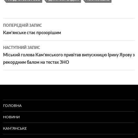
Навігація
ПОПЕРЕДНІЙ ЗАПИС
по
Кам’янське стає прозорішим
записам
НАСТУПНИЙ ЗАПИС
Міський голова Кам’янського привітав випускницю Ірину Ярову з
рекордним балом на тестах ЗНО
ГОЛОВНА
НОВИНИ
КАМ’ЯНСЬКЕ