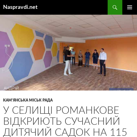
Перейти
Пошук
Naspravdi.net
до
ГОЛОВ
вмісту
МЕНЮ
КАМ'ЯНСЬКА МІСЬК РАДА
У СЕЛИЩІ РОМАНКОВЕ
ВІДКРИЮТЬ СУЧАСНИЙ
ДИТЯЧИЙ САДОК НА 115