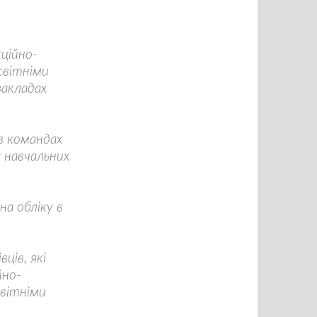
ційно-
світніми
закладах
в командах
у навчальних
на обліку в
ців, які
йно-
світніми