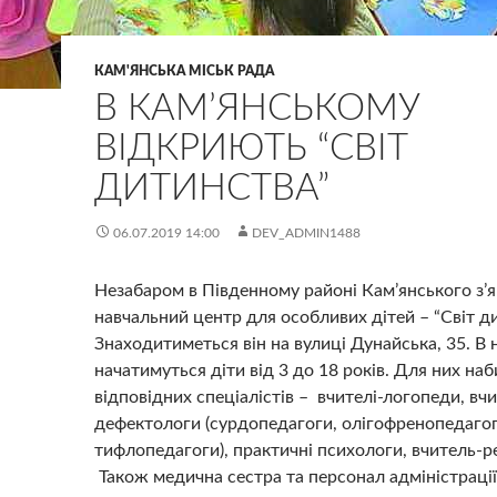
КАМ'ЯНСЬКА МІСЬК РАДА
В КАМ’ЯНСЬКОМУ
ВІДКРИЮТЬ “СВІТ
ДИТИНСТВА”
06.07.2019 14:00
DEV_ADMIN1488
Незабаром в Південному районі Кам’янського з’
навчальний центр для особливих дітей – “Світ ди
Знаходитиметься він на вулиці Дунайська, 35. В
начатимуться діти від 3 до 18 років. Для них на
відповідних спеціалістів – вчителі-логопеди, вчи
дефектологи (сурдопедагоги, олігофренопедагог
тифлопедагоги), практичні психологи, вчитель-ре
Також медична сестра та персонал адміністрації