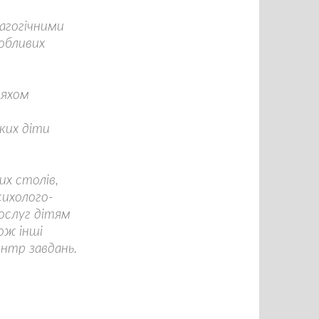
дагогічними
обливих
ляхом
ких діти
их столів,
сихолого-
ослуг дітям
ож інші
ентр завдань.