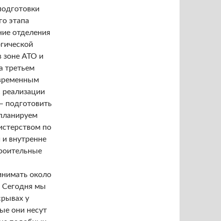
подготовки
о этапа
ние отделения
гической
 зоне АТО и
а третьем
овременным
 реализации
 – подготовить
 планируем
истерством по
 и внутренне
троительные
инимать около
- Сегодня мы
срывах у
ые они несут