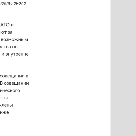
ивать около
 АТО и
ют за
ло возможным
рства по
 и внутренне
 совещании в
 В совещании
ического
исты
 члены
акже