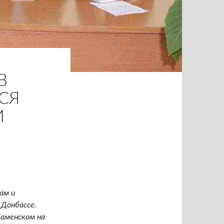
В
СЯ
Й
ам и
 Донбассе.
Каменском на