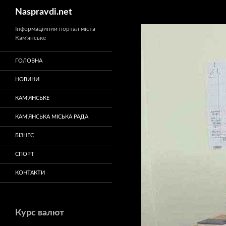
Пошук
Naspravdi.net
Перейти
Інформаційний портал міста
Кам'янське
до
вмісту
ГОЛОВНА
НОВИНИ
КАМ’ЯНСЬКЕ
КАМ’ЯНСЬКА МІСЬКА РАДА
БІЗНЕС
СПОРТ
КОНТАКТИ
Курс валют