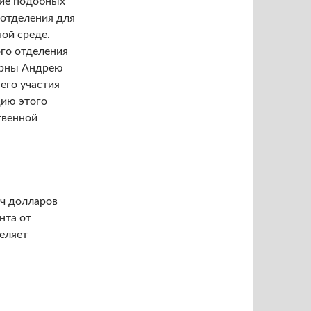
ние подобных
 отделения для
ой среде.
ого отделения
арны Андрею
 его участия
цию этого
твенной
яч долларов
нта от
еляет