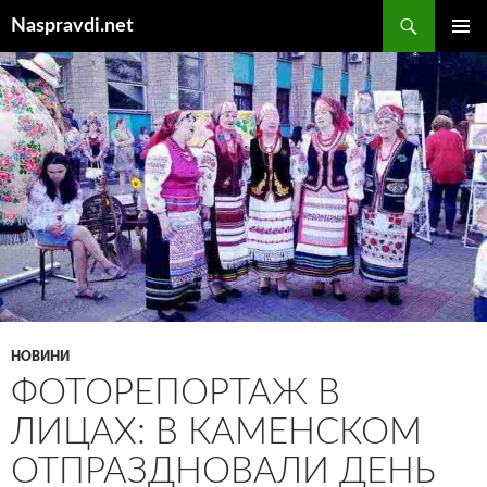
Перейти
Пошук
Naspravdi.net
до
ГОЛОВ
вмісту
МЕНЮ
НОВИНИ
ФОТОРЕПОРТАЖ В
ЛИЦАХ: В КАМЕНСКОМ
ОТПРАЗДНОВАЛИ ДЕНЬ