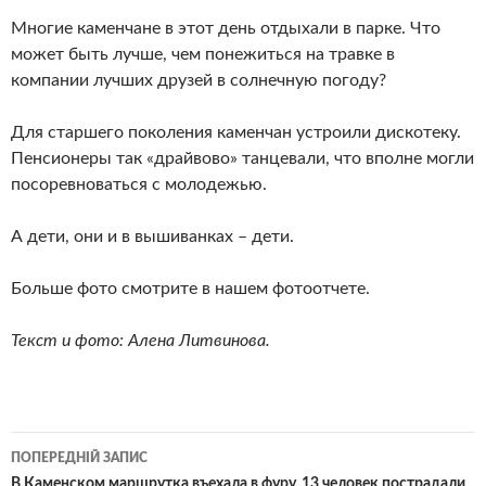
Многие каменчане в этот день отдыхали в парке. Что
может быть лучше, чем понежиться на травке в
компании лучших друзей в солнечную погоду?
Для старшего поколения каменчан устроили дискотеку.
Пенсионеры так «драйвово» танцевали, что вполне могли
посоревноваться с молодежью.
А дети, они и в вышиванках – дети.
Больше фото смотрите в нашем фотоотчете.
Текст и фото: Алена Литвинова.
Навігація
ПОПЕРЕДНІЙ ЗАПИС
В Каменском маршрутка въехала в фуру, 13 человек пострадали