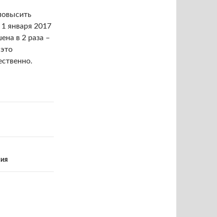
повысить
 1 января 2017
на в 2 раза –
 это
ественно.
ния