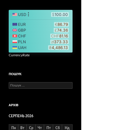
CurrencyRate
ПОШУК
Пошук:
АРХІВ
СЕРПЕНЬ 2026
Пн
Вт
Ср
Чт
Пт
Сб
Нд