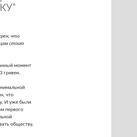
КУ”
ерен, что
нцам стоит
данный момент
3 гривен.
инимальной
н, что
у. И уже были
ам первого
льной
вать обществу,