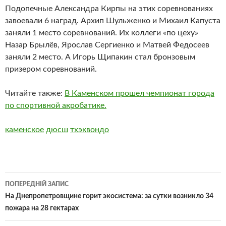
Подопечные Александра Кирпы на этих соревнованиях
завоевали 6 наград. Архип Шульженко и Михаил Капуста
заняли 1 место соревнований. Их коллеги «по цеху»
Назар Брылёв, Ярослав Сергиенко и Матвей Федосеев
заняли 2 место. А Игорь Щипакин стал бронзовым
призером соревнований.
Читайте также:
В Каменском прошел чемпионат города
по спортивной акробатике.
каменское
дюсш
тхэквондо
Навігація
ПОПЕРЕДНІЙ ЗАПИС
по
На Днепропетровщине горит экосистема: за сутки возникло 34
пожара на 28 гектарах
записам