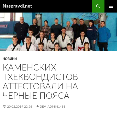
Перейти
Пошук
Naspravdi.net
до
ГОЛОВ
вмісту
МЕНЮ
НОВИНИ
КАМЕНСКИХ
ТХЕКВОНДИСТОВ
АТТЕСТОВАЛИ НА
ЧЕРНЫЕ ПОЯСА
20.02.2019 22:56
DEV_ADMIN1488