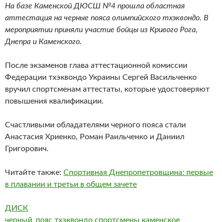
На базе Каменской ДЮСШ №4 прошла областная
аттестация на черные пояса олимпийского тхэквондо. В
мероприятии приняли участие бойцы из Кривого Рога,
Днепра и Каменского.
После экзаменов глава аттестационной комиссии
Федерации тхэквондо Украины Сергей Васильченко
вручил спортсменам аттестаты, которые удостоверяют
повышения квалификации.
Счастливыми обладателями черного пояса стали
Анастасия Хриенко, Роман Раильченко и Даниил
Григорович.
Читайте также:
Спортивная Днепропетровщина: первые
в плавании и третьи в общем зачете
ДИСК
черный_пояс
тхэквондо
спортсмены
каменское