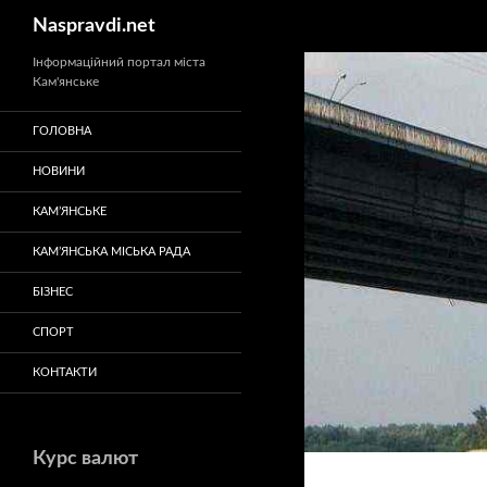
Пошук
Naspravdi.net
Перейти
Інформаційний портал міста
Кам'янське
до
вмісту
ГОЛОВНА
НОВИНИ
КАМ’ЯНСЬКЕ
КАМ’ЯНСЬКА МІСЬКА РАДА
БІЗНЕС
СПОРТ
КОНТАКТИ
Курс валют