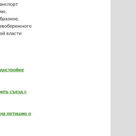
ранспорт
ию.
бразное,
левобережного
ой власти
 достройке
оить
съезд
с
 на петицию о