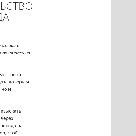
ЛЬСТВО
ДА
съезда с
 появилась на
 мостовой
уть, которым
 но и
 изыскать
 через
ерехода на
ел, этой