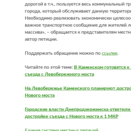
дорогой в т.ч., пользуется весь коммунальный т
города, который обслуживает данную территор
Необходимо реализовать экономически целесоо
важное транспортное сообщение для жителей 
массива», – обращается к представителям местн
автор петиции.
Поддержать обращение можно по
ссылке
.
Читайте по этой теме:
В Каменском готовятся к
съезда
с Левобережного моста
На Левобережье Каменского планируют достр
Нового моста
Городские власти Днепродзержинска ответили
достройке
съезда
с Нового моста к 1 МКР
Единая система местных петиций