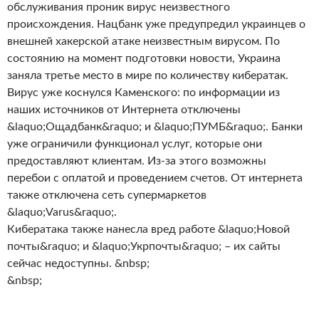
обслуживания проник вирус неизвестного
происхождения. Нацбанк уже предупредил украинцев о
внешней хакерской атаке неизвестным вирусом. По
состоянию на момент подготовки новости, Украина
заняла третье место в мире по количеству кибератак.
Вирус уже коснулся Каменского: по информации из
наших источников от Интернета отключены
&laquo;Ощадбанк&raquo; и &laquo;ПУМБ&raquo;. Банки
уже ограничили функционал услуг, которые они
предоставляют клиентам. Из-за этого возможны
перебои с оплатой и проведением счетов. От интернета
также отключена сеть супермаркетов
&laquo;Varus&raquo;.
Кибератака также нанесла вред работе &laquo;Новой
почты&raquo; и &laquo;Укрпочты&raquo; – их сайты
сейчас недоступны. &nbsp;
&nbsp;