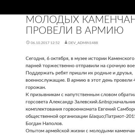
НОВИНИ
МОЛОДЫХ КАМЕНЧА
ПРОВЕЛИ В АРМИЮ
06.10.2017 12:52
DEV_ADMIN1488
Сегодня, 6 октября, в музее истории Каменског
парней торжественно отправили на срочную во
Поддержать ребят пришли их родные и друзья,
военнослужащие. В армию в этот день провели
горожан.
К призывникам с напутственным словом обрати
горсовета Александр Залевский.&nbsp;начальни
комплектования горвоенкомата Евгений Самбор
общественной организации &laquo;Патриот-201
Богдан Наполов.
Опытом армейской жизни с молодыми каменча