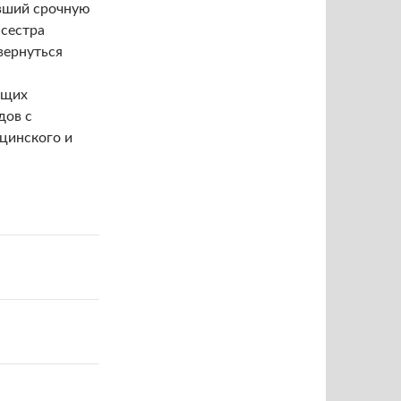
вший срочную
 сестра
вернуться
ущих
дов с
цинского и