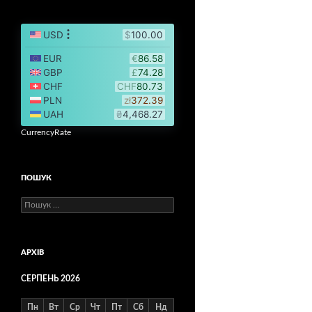
CurrencyRate
ПОШУК
Пошук:
АРХІВ
СЕРПЕНЬ 2026
Пн
Вт
Ср
Чт
Пт
Сб
Нд