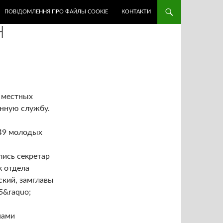
ПОВІДОМЛЕННЯ ПРО ФАЙЛЫ COOKIE
КОНТАКТИ
Н
о местных
енную службу.
 49 молодых
лись секретар
к отдела
ский, замглавы
5&raquo;
нами