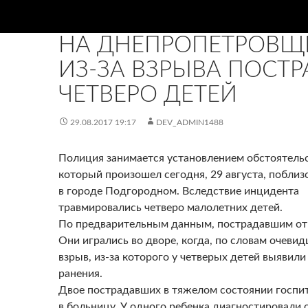
НОВИНИ
НА ДНЕПРОПЕТРОВЩ
ИЗ-ЗА ВЗРЫВА ПОСТ
ЧЕТВЕРО ДЕТЕЙ
29.08.2017 19:17
DEV_ADMIN1488
Полиция занимается установлением обстоятельс
который произошел сегодня, 29 августа, поблиз
в городе Подгородном. Вследствие инцидента
травмировались четверо малолетних детей.
По предварительным данным, пострадавшим от 7
Они игрались во дворе, когда, по словам очевид
взрыв, из-за которого у четверых детей выявил
ранения.
Двое пострадавших в тяжелом состоянии госпи
в больницу. У одного ребенка диагностировали 