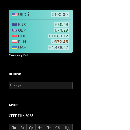
CurrencyRate
ПОШУК
Пошук:
АРХІВ
СЕРПЕНЬ 2026
Пн
Вт
Ср
Чт
Пт
Сб
Нд