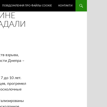
ПОВІДОМЛЕННЯ ПРО ФАЙЛЫ COOKIE
КОНТАКТИ
ИНЕ
РАДАЛИ
тв взрыва,
ости Днепра –
 до 10 лет.
цев, прогремел
и осколочные
тализированы
осколочное