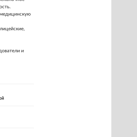
ость.
 медицинскую
лицейские,
дователи и
ой