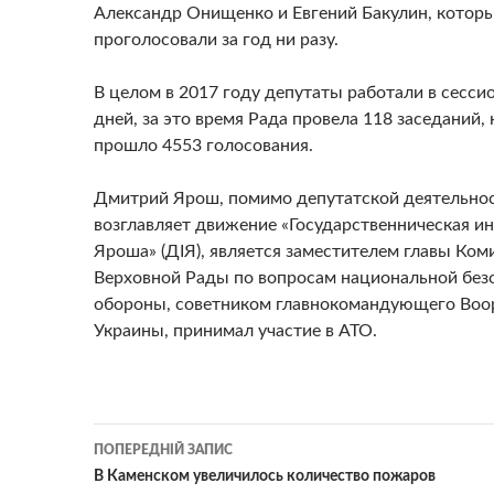
Александр Онищенко и Евгений Бакулин, которы
проголосовали за год ни разу.
В целом в 2017 году депутаты работали в сесси
дней, за это время Рада провела 118 заседаний,
прошло 4553 голосования.
Дмитрий Ярош, помимо депутатской деятельнос
возглавляет движение «Государственническая и
Яроша» (ДІЯ), является заместителем главы Ком
Верховной Рады по вопросам национальной без
обороны, советником главнокомандующего Воо
Украины, принимал участие в АТО.
Навігація
ПОПЕРЕДНІЙ ЗАПИС
по
В Каменском увеличилось количество пожаров