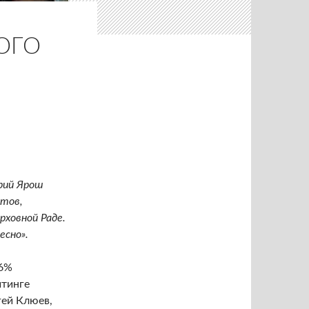
ОГО
рий Ярош
атов,
рховной Раде.
есно».
,6%
йтинге
гей Клюев,