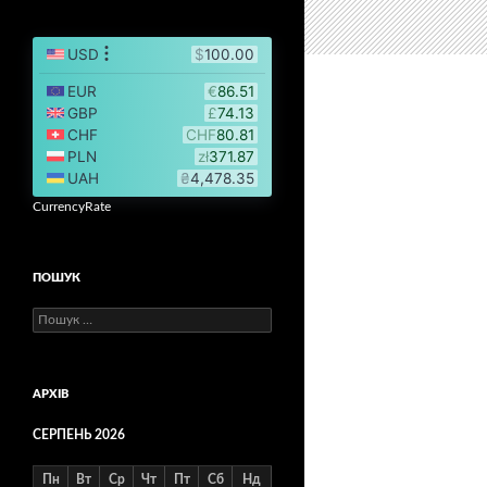
CurrencyRate
ПОШУК
Пошук:
АРХІВ
СЕРПЕНЬ 2026
Пн
Вт
Ср
Чт
Пт
Сб
Нд