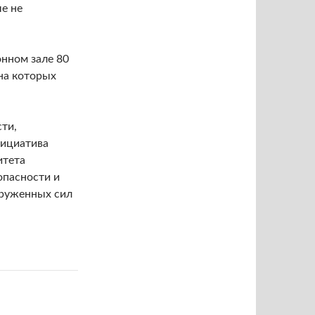
е не
онном зале 80
 на которых
ти,
нициатива
итета
опасности и
руженных сил