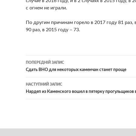
случае в 2016 году, и в 2 случаях в 2015 году, в 
с огнем не играли.
По другим причинам горело в 2017 году 81 раз, 
90 раз, в 2015 году – 73.
Навігація
ПОПЕРЕДНІЙ ЗАПИС
по
Сдать ВНО для некоторых каменчан станет проще
записам
НАСТУПНИЙ ЗАПИС
Нардеп из Каменского вошел в пятерку прогульщиков 