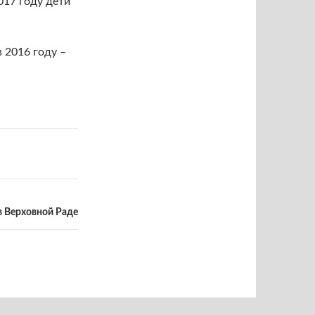
2017 году дети
в 2016 году –
в Верховной Раде