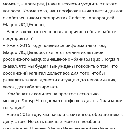
момент, – прим.ред.) начал всячески уходить от этого
вопроса. Кроме того, наш профсоюз начал вести диалог
с собственником предприятия &ndash; корпорацией
&laquo;ИСД&raquo;.
– В чем заключается основная причина сбоя в работе
предприятия?
– Уже в 2015 году появилась информация о том,
&laquo;ИСД&raquo; является одним из активов
российского &laquo;Внешэкономбанка&raquo;. Тогда я
сказал, что мы будем вынуждены говорить о том, что
российский капитал делает все для того, чтобы
развалить завод: довести ситуацию до непонимания,
хаоса, дестабилизировать.
– Комбинат находился на простое несколько
месяцев.&nbsp;Что сделал профсоюз для стабилизации
ситуации?
– Еще в 2015 году мы начали с митингов, обращениям к
депутатам. Но есть важный момент: комбинат –
российский. Причем &laquo;Внешэкономбанк&raquo;