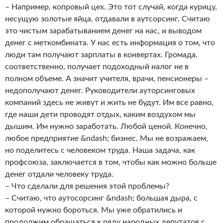
– Например, копровый цех. Это тот случай, когда курицу,
несущую золотые яйца, отдавали в аутсорсинг. Считаю
это чистым зарабатыванием денег на нас, и выводом
денег с меткомбината. У нас есть информация о том, что
люди там получают зарплаты в конвертах. Громада,
соответственно, получает подоходный налог не в
полном объеме. А значит учителя, врачи, пенсионеры –
недополучают денег. Руководители ауторсинговых
компаний здесь не живут и жить не будут. Им все равно,
где наши дети проводят отдых, каким воздухом мы
дышим. Им нужно заработать. Любой ценой. Конечно,
любое предприятие &ndash; бизнес. Мы не возражаем,
но поделитесь с человеком труда. Наша задача, как
профсоюза, заключается в том, чтобы как можно больше
денег отдали человеку труда.
– Что сделали для решения этой проблемы?
– Считаю, что аутосорсинг &ndash; большая дыра, с
которой нужно бороться. Мы уже обратились и
продолжим обращаться к ряду народных депутатов с