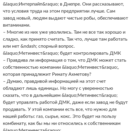
&laquo;Интерпайп&raquo; в Днепре. Они рассказывают,
что условия труда на этом предприятии лучше. Сам
завод новый, людям выдают чистые робы, обеспечивают
витаминами.
– Многие из них уже уволились. Там не все так хорошо и
сладко, как принято считать. Так что, лучше там работать
или нет &ndash; спорный вопрос.
&laquo;Метинвест&raquo; будет контролировать ДМК
– Правдива ли информация о том, что ДМК может стать
собственностью компании &laquo;Метинвест&raquo;,
которая принадлежит Ринату Ахметову?
– Думаю, правдивой информацией на этот счет
обладают лишь единицы. Но могу с уверенностью
сказать, что в дальнейшем &laquo;Метинвест&raquo;
будет управлять работой ДМК, даже если завод не будут
продавать. У этой компании есть все, что нужно для
нашей работы: газ, сырье, кокс. Это будет на пользу
комбинату, как бы мы ни относились к собственникам
&laquo;Метинвеста&raquo;.