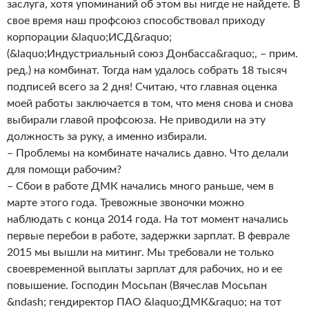
заслуга, хотя упоминаний об этом вы нигде не найдете. В
свое время наш профсоюз способствовал приходу
корпорации &laquo;ИСД&raquo;
(&laquo;Индустриальный союз Донбасса&raquo;, – прим.
ред.) на комбинат. Тогда нам удалось собрать 18 тысяч
подписей всего за 2 дня! Считаю, что главная оценка
моей работы заключается в том, что меня снова и снова
выбирали главой профсоюза. Не приводили на эту
должность за руку, а именно избирали.
– Проблемы на комбинате начались давно. Что делали
для помощи рабочим?
– Сбои в работе ДМК начались много раньше, чем в
марте этого года. Тревожные звоночки можно
наблюдать с конца 2014 года. На тот момент начались
первые перебои в работе, задержки зарплат. В феврале
2015 мы вышли на митинг. Мы требовали не только
своевременной выплаты зарплат для рабочих, но и ее
повышение. Господин Мосьпан (Вячеслав Мосьпан
&ndash; гендиректор ПАО &laquo;ДМК&raquo; на тот