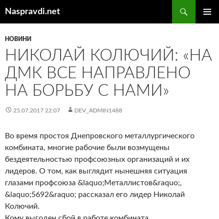
Перейти
Пошук
Naspravdi.net
до
ГОЛОВ
вмісту
МЕНЮ
НОВИНИ
НИКОЛАЙ КОЛЮЧИЙ: «НА
ДМК ВСЕ НАПРАВЛЕНО
НА БОРЬБУ С НАМИ»
25.07.2017 22:07
DEV_ADMIN1488
Во время простоя Днепровского металлургического
комбината, многие рабочие были возмущены
бездеятельностью профсоюзных организаций и их
лидеров. О том, как выглядит нынешняя ситуация
глазами профсоюза &laquo;Металлистов&raquo;,
&laquo;5692&raquo; рассказал его лидер Николай
Колючий.
Кому выгоден сбой в работе комбината