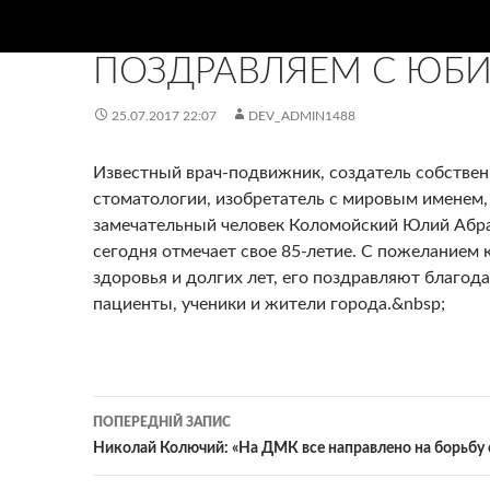
НОВИНИ
ПОЗДРАВЛЯЕМ С ЮБ
25.07.2017 22:07
DEV_ADMIN1488
Известный врач-подвижник, создатель собстве
стоматологии, изобретатель с мировым именем,
замечательный человек Коломойский Юлий Абр
сегодня отмечает свое 85-летие. С пожеланием 
здоровья и долгих лет, его поздравляют благод
пациенты, ученики и жители города.&nbsp;
Навігація
ПОПЕРЕДНІЙ ЗАПИС
по
Николай Колючий: «На ДМК все направлено на борьбу 