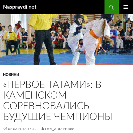
Перейти
Пошук
Naspravdi.net
до
ГОЛОВ
вмісту
МЕНЮ
НОВИНИ
«ПЕРВОЕ ТАТАМИ»: В
КАМЕНСКОМ
СОРЕВНОВАЛИСЬ
БУДУЩИЕ ЧЕМПИОНЫ
02.03.2018 15:42
DEV_ADMIN1488