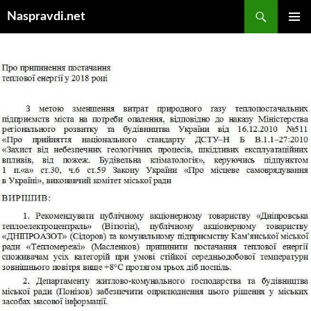
Перейти
Пошук
Naspravdi.net
до
ГОЛОВ
вмісту
МЕНЮ