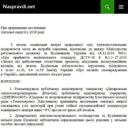
Перейти
Пошук
Naspravdi.net
до
ГОЛОВ
вмісту
МЕНЮ