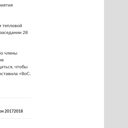
риятия
и тепловой
 заседании 28
но члены
ие
даться, чтобы
оставила +8оС.
зон 20172018