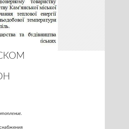
НСКОМ
ОН
отопление.
оснабжения