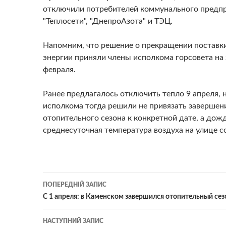
отключили потребителей коммунального предп
"Теплосети", "ДнепроАзота" и ТЭЦ.
Напомним, что решение о прекращении поставк
энергии приняли члены исполкома горсовета на
февраля.
Ранее предлагалось отключить тепло 9 апреля, 
исполкома тогда решили не привязать завершен
отопительного сезона к конкретной дате, а дож
среднесуточная температура воздуха на улице с
Навігація
ПОПЕРЕДНІЙ ЗАПИС
по
С 1 апреля: в Каменском завершился отопительный се
записам
НАСТУПНИЙ ЗАПИС