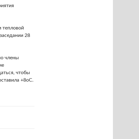
риятия
и тепловой
 заседании 28
но члены
ие
даться, чтобы
оставила +8оС.