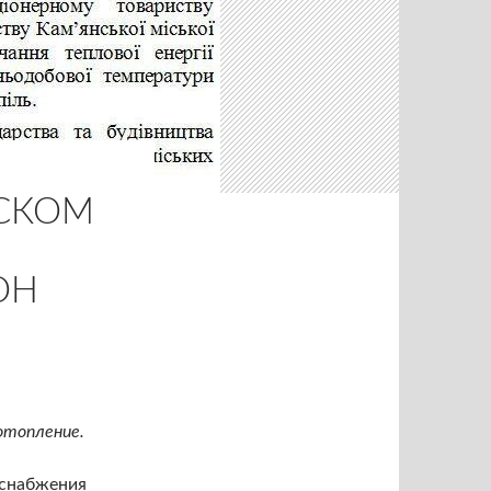
НСКОМ
ОН
отопление.
оснабжения