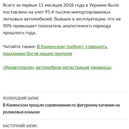
Всего за первые 11 месяцев 2018 года в Украине было
поставлено на учет 95,4 тысячи импортированных
легковых автомобилей, бывших в эксплуатации, что на
90% превышает показатель аналогичного периода
прошлого года.
Читайте также:
В Каменском требуют утвердить
праздники богов наших предков
«Укравтопром»
автомобили
регистрация
украинцы
Навігація
ПОПЕРЕДНІЙ ЗАПИС
по
В Каменском прошли соревнования по фигурному катанию на
роликовых коньках
записам
НАСТУПНИЙ ЗАПИС