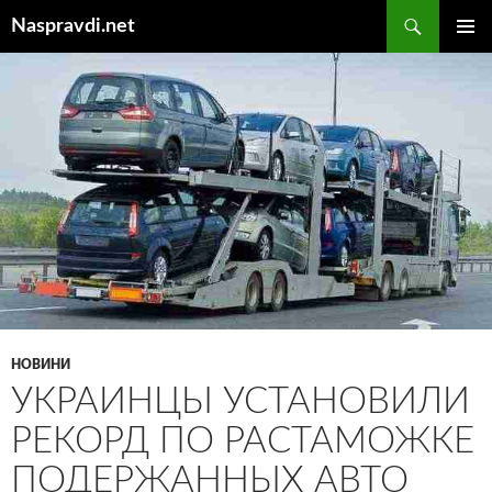
Перейти
Пошук
Naspravdi.net
до
ГОЛОВ
вмісту
МЕНЮ
НОВИНИ
УКРАИНЦЫ УСТАНОВИЛИ
РЕКОРД ПО РАСТАМОЖКЕ
ПОДЕРЖАННЫХ АВТО