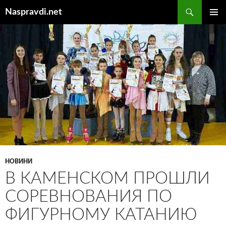
Перейти
Пошук
Naspravdi.net
до
ГОЛОВ
вмісту
МЕНЮ
НОВИНИ
В КАМЕНСКОМ ПРОШЛИ
СОРЕВНОВАНИЯ ПО
ФИГУРНОМУ КАТАНИЮ