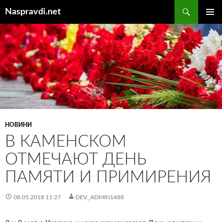
Перейти
Пошук
Naspravdi.net
до
ГОЛОВ
вмісту
МЕНЮ
НОВИНИ
В КАМЕНСКОМ
ОТМЕЧАЮТ ДЕНЬ
ПАМЯТИ И ПРИМИРЕНИЯ
08.05.2018 11:27
DEV_ADMIN1488