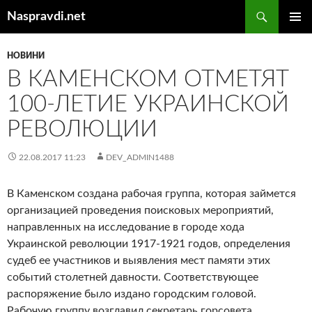
Перейти
Пошук
Naspravdi.net
до
ГОЛОВ
вмісту
МЕНЮ
НОВИНИ
В КАМЕНСКОМ ОТМЕТЯТ
100-ЛЕТИЕ УКРАИНСКОЙ
РЕВОЛЮЦИИ
22.08.2017 11:23
DEV_ADMIN1488
В Каменском создана рабочая группа, которая займется
организацией проведения поисковых мероприятий,
направленных на исследование в городе хода
Украинской революции 1917-1921 годов, определения
судеб ее участников и выявления мест памяти этих
событий столетней давности. Соответствующее
распоряжение было издано городским головой.
Рабочую группу возглавил секретарь горсовета