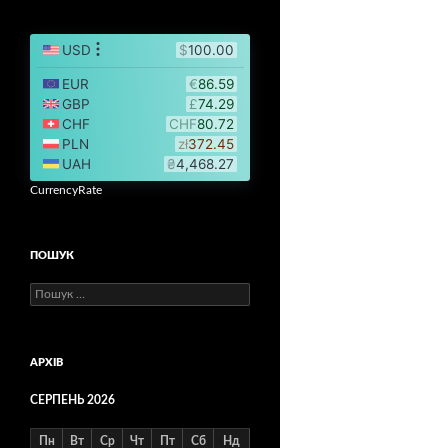
CurrencyRate
ПОШУК
Пошук:
АРХІВ
СЕРПЕНЬ 2026
Пн
Вт
Ср
Чт
Пт
Сб
Нд