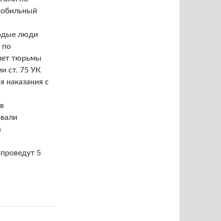
 мобильный
лодые люди
 по
 лет тюрьмы
и ст. 75 УК
 наказания с
в
овали
а
проведут 5