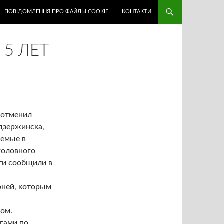
ПОВІДОМЛЕННЯ ПРО ФАЙЛЫ COOKIE
КОНТАКТИ
Х
5 ЛЕТ
 отменил
дзержинска,
яемые в
головного
ти сообщили в
рней, которым
вом.
огами по