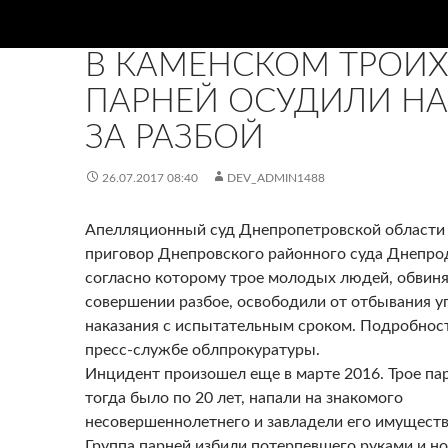
НОВИНИ
В КАМЕНСКОМ ТРОИ
ПАРНЕЙ ОСУДИЛИ НА 
ЗА РАЗБОЙ
26.07.2017 08:40
DEV_ADMIN1488
Апелляционный суд Днепропетровской области
приговор Днепровского районного суда Днепро
согласно которому трое молодых людей, обвин
совершении разбое, освободили от отбывания у
наказания с испытательным сроком. Подробнос
пресс-службе облпрокуратуры.
Инцидент произошел еще в марте 2016. Трое па
тогда было по 20 лет, напали на знакомого
несовершеннолетнего и завладели его имущест
Группа парней избили потерпевшего руками и н