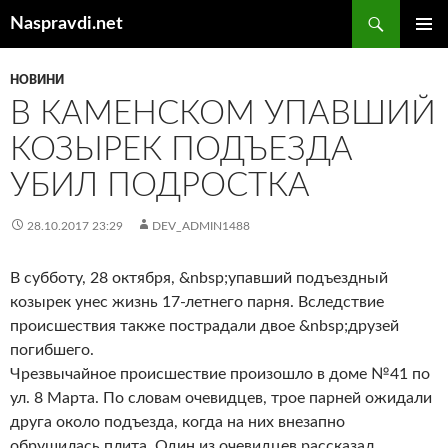
Перейти
Пошук
Naspravdi.net
до
ГОЛОВ
вмісту
МЕНЮ
НОВИНИ
В КАМЕНСКОМ УПАВШИЙ
КОЗЫРЕК ПОДЪЕЗДА
УБИЛ ПОДРОСТКА
28.10.2017 23:29
DEV_ADMIN1488
В субботу, 28 октября, &nbsp;упавший подъездный
козырек унес жизнь 17-летнего парня. Вследствие
происшествия также пострадали двое &nbsp;друзей
погибшего.
Чрезвычайное происшествие произошло в доме №41 по
ул. 8 Марта. По словам очевидцев, трое парней ожидали
друга около подъезда, когда на них внезапно
обрушилась плита. Один из очевидцев рассказал