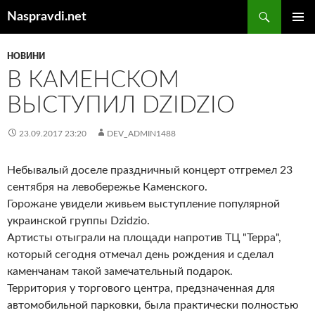
Перейти
Пошук
Naspravdi.net
до
ГОЛОВ
вмісту
МЕНЮ
НОВИНИ
В КАМЕНСКОМ
ВЫСТУПИЛ DZIDZIO
23.09.2017 23:20
DEV_ADMIN1488
Небывалый доселе праздничный концерт отгремел 23
сентября на левобережье Каменского.
Горожане увидели живьем выступление популярной
украинской группы Dzidzio.
Артисты отыграли на площади напротив ТЦ "Терра",
который сегодня отмечал день рождения и сделал
каменчанам такой замечательный подарок.
Территория у торгового центра, предзначенная для
автомобильной парковки, была практически полностью