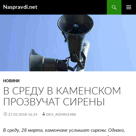
Перейти
Пошук
Naspravdi.net
до
ГОЛОВ
вмісту
МЕНЮ
НОВИНИ
В СРЕДУ В КАМЕНСКОМ
ПРОЗВУЧАТ СИРЕНЫ
27.03.2018 16:24
DEV_ADMIN1488
В среду, 28 марта, каменчане услышат сирены. Однако,