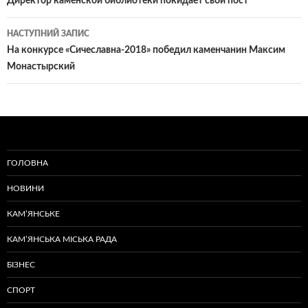
по
Директор каменской библиотеки покидает свой пост
записам
НАСТУПНИЙ ЗАПИС
На конкурсе «Сичеславна-2018» победил каменчанин Максим
Монастырский
ГОЛОВНА
НОВИНИ
КАМ’ЯНСЬКЕ
КАМ’ЯНСЬКА МІСЬКА РАДА
БІЗНЕС
СПОРТ