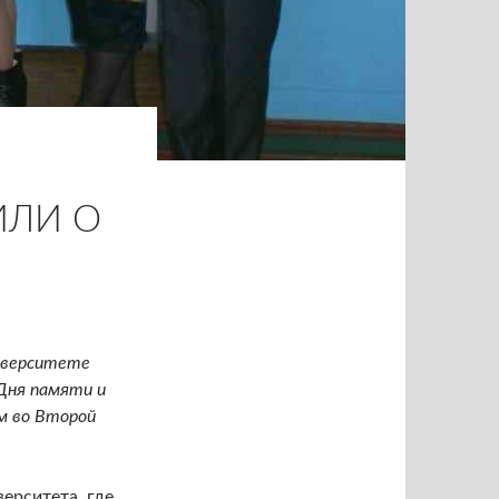
ИЛИ О
иверситете
Дня памяти и
м во Второй
ерситета, где