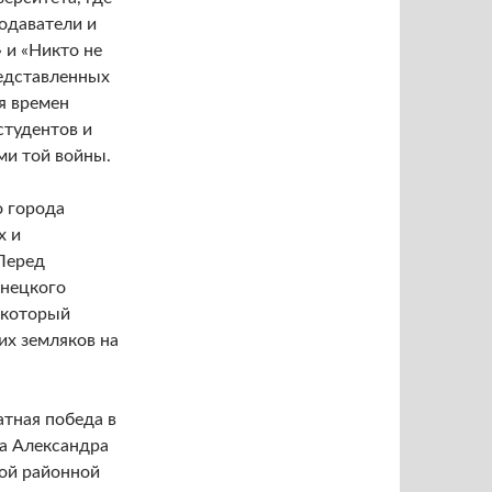
одаватели и
 и «Никто не
редставленных
я времен
студентов и
и той войны.
о города
х и
Перед
онецкого
, который
их земляков на
атная победа в
а Александра
кой районной