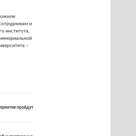
оложили
сотрудникам и
о института,
 мемориальной
иверситета –
оприятия пройдут