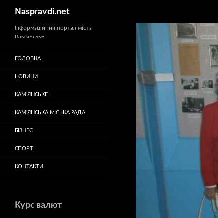
Пошук
Naspravdi.net
Перейти
Інформаційний портал міста
Кам'янське
до
вмісту
ГОЛОВНА
НОВИНИ
КАМ’ЯНСЬКЕ
КАМ’ЯНСЬКА МІСЬКА РАДА
БІЗНЕС
СПОРТ
КОНТАКТИ
Курс валют