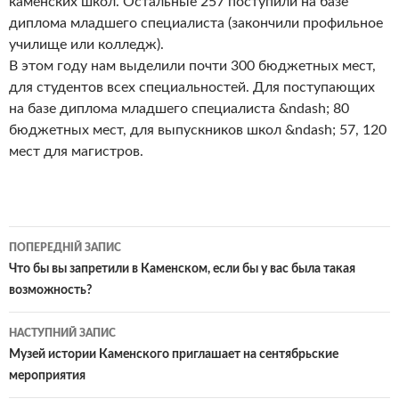
каменских школ. Остальные 257 поступили на базе
диплома младшего специалиста (закончили профильное
училище или колледж).
В этом году нам выделили почти 300 бюджетных мест,
для студентов всех специальностей. Для поступающих
на базе диплома младшего специалиста &ndash; 80
бюджетных мест, для выпускников школ &ndash; 57, 120
мест для магистров.
Навігація
ПОПЕРЕДНІЙ ЗАПИС
по
Что бы вы запретили в Каменском, если бы у вас была такая
возможность?
записам
НАСТУПНИЙ ЗАПИС
Музей истории Каменского приглашает на сентябрьские
мероприятия