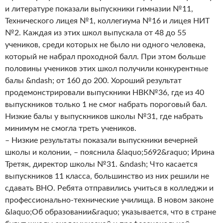
и литературе показали выпускники гимназии №11,
Технического лицея №1, коллегиума №16 и лицея НИТ
№2. Каждая из этих школ выпускала от 48 до 55
учеников, среди которых не было ни одного человека,
который не набрал проходной балл. При этом больше
половины учеников этих школ получили конкурентные
балы &ndash; от 160 до 200. Хороший результат
продемонстрировали выпускники НВК№36, где из 40
выпускников только 1 не смог набрать пороговый бал.
Низкие балы у выпускников школы №31, где набрать
минимум не смогла треть учеников.
– Низкие результаты показали выпускники вечерней
школы и колонии, – пояснила &laquo;5692&raquo; Ирина
Третяк, директор школы №31. &ndash; Что касается
выпускников 11 класса, большинство из них решили не
сдавать ВНО. Ребята отправились учиться в колледжи и
профессионально-технические училища. В новом законе
&laquo;Об образовании&raquo; указывается, что в стране